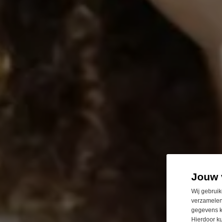
Jouw 
Wij gebruik
verzamelen
gegevens k
Hierdoor k