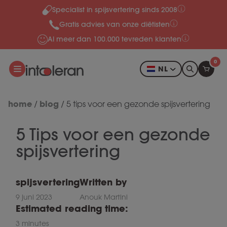
Specialist in spijsvertering sinds 2008
Meteen naar de content
Gratis advies van onze diëtisten
Al meer dan 100.000 tevreden klanten
0
NL
home
blog
/
/
5 tips voor een gezonde spijsvertering
5 Tips voor een gezonde
spijsvertering
spijsvertering
Written by
9 juni 2023
Anouk Martini
Estimated reading time:
3 minutes