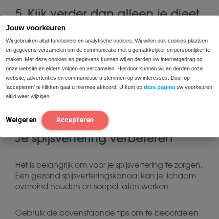
5. Kijk verder dan alleen je dieet
Jouw voorkeuren
Ten slotte moet je niet stoppen bij je dieet als het
Wij gebruiken altijd functionele en analytische cookies. Wij willen ook cookies plaatsen
gaat om het verbeteren van je spijsvertering. Er zijn
en gegevens verzamelen om de communicatie met u gemakkelijker en persoonlijker te
maken. Met deze cookies en gegevens kunnen wij en derden uw internetgedrag op
veel externe factoren die ook kunnen helpen.
onze website en elders volgen en verzamelen. Hierdoor kunnen wij en derden onze
website, advertenties en communicatie afstemmen op uw interesses. Door op
Consequente lichaamsbeweging
'accepteren' te klikken gaat u hiermee akkoord. U kunt op
deze pagina
uw voorkeuren
helpt
altijd weer wijzigen.
bijvoorbeeld om je darmen gezond te houden.
Ontspannen
is ook belangrijk.
Weigeren
Accepteren
Je spijsvertering verbeteren
Het is belangrijk om voor je spijsvertering te zorgen.
Een gezond spijsverteringskanaal kan je lichaam
overeind houden en soepel laten werken.
Gebruik de bovenstaande tips om te beoordelen