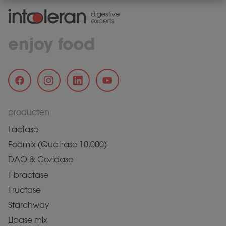
enjoy food
producten
Lactase
Fodmix (Quatrase 10.000)
DAO & Cozidase
Fibractase
Fructase
Starchway
Lipase mix