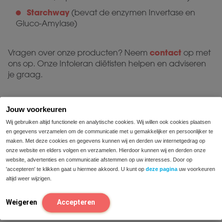
Starchway
(bevat de enzymen Invertase en
Gluco-Amylase)
contact
Vragen over onze producten? Neem
op met
ons op. Onze Intoleran diëtisten helpen en adviseren
je graag.
Monash University Low FODMAP Certified trade marks
Jouw voorkeuren
used under licence in the Netherlands by Disolut. One
serve of this product can assist with following the
Wij gebruiken altijd functionele en analytische cookies. Wij willen ook cookies plaatsen
en gegevens verzamelen om de communicatie met u gemakkelijker en persoonlijker te
Monash University Low FODMAP diet™. A strict low
maken. Met deze cookies en gegevens kunnen wij en derden uw internetgedrag op
FODMAP diet should not be commenced without
onze website en elders volgen en verzamelen. Hierdoor kunnen wij en derden onze
supervision from a healthcare professional. Monash
website, advertenties en communicatie afstemmen op uw interesses. Door op
University has assessed this product as being low in
'accepteren' te klikken gaat u hiermee akkoord. U kunt op
deze pagina
uw voorkeuren
FODMAPs but has not assessed its suitability as a
altijd weer wijzigen.
therapeutic good.
Weigeren
Accepteren