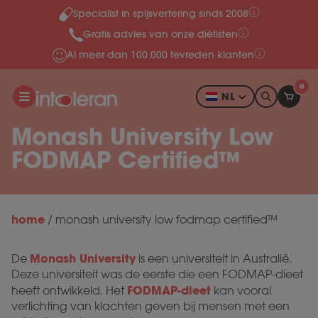
Specialist in spijsvertering sinds 2008
Meteen naar de content
Gratis advies van onze diëtisten
Al meer dan 100.000 tevreden klanten
0
NL
Monash University Low
FODMAP Certified™
home
/
monash university low fodmap certified™
Monash University
De
is een universiteit in Australië.
Deze universiteit was de eerste die een FODMAP-dieet
FODMAP-dieet
heeft ontwikkeld. Het
kan vooral
verlichting van klachten geven bij mensen met een