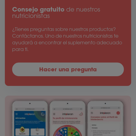
Consejo gratuito
de nuestros
nutricionistas
¿Tienes preguntas sobre nuestros productos?
Contáctanos. Uno de nuestros nutricionistas te
ayudará a encontrar el suplemento adecuado
para ti.
Hacer una pregunta