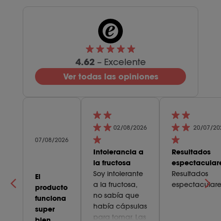
4.62
– Excelente
Ver todas las opiniones
02/08/2026
20/07/20
07/08/2026
Intolerancia a
Resultados
la fructosa
espectacular
Soy intolerante
Resultados
El
a la fructosa,
espectaculare
producto
no sabía que
funciona
había cápsulas
super
para tomar. Las
bien