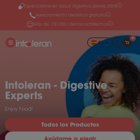
Especialistas en salud digestiva desde 2008
Ir al contenido
Asesoramiento dietético gratuito
Más de 100.000 clientes satisfechos
0
ES
Intoleran - Digestive
Experts
Enjoy Food!
Todos los Productos
Ayúdame a elegir