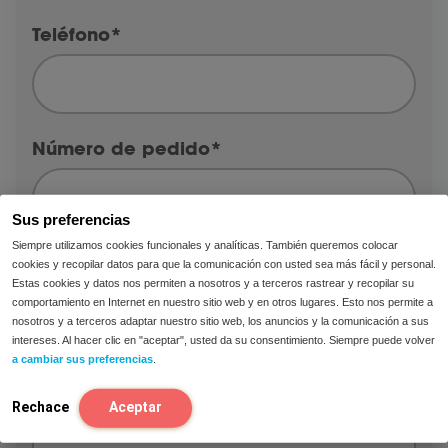
Teléfono
*
Número de pedido
*
Sus preferencias
Siempre utilizamos cookies funcionales y analíticas. También queremos colocar
cookies y recopilar datos para que la comunicación con usted sea más fácil y personal.
¿Qué producto te gustaría devolver?
*
Estas cookies y datos nos permiten a nosotros y a terceros rastrear y recopilar su
comportamiento en Internet en nuestro sitio web y en otros lugares. Esto nos permite a
nosotros y a terceros adaptar nuestro sitio web, los anuncios y la comunicación a sus
intereses. Al hacer clic en "aceptar", usted da su consentimiento. Siempre puede volver
a cambiar sus preferencias
.
Pregunta / comentarios
*
Rechace
Aceptar