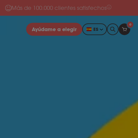
Más de 100.000 clientes satisfechos
0
Ayúdame a elegir
ES