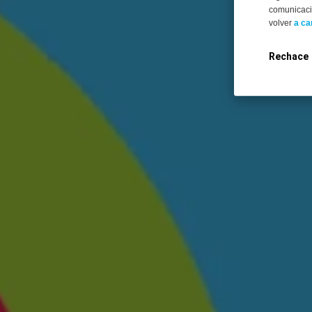
comunicació
volver
a ca
Rechace