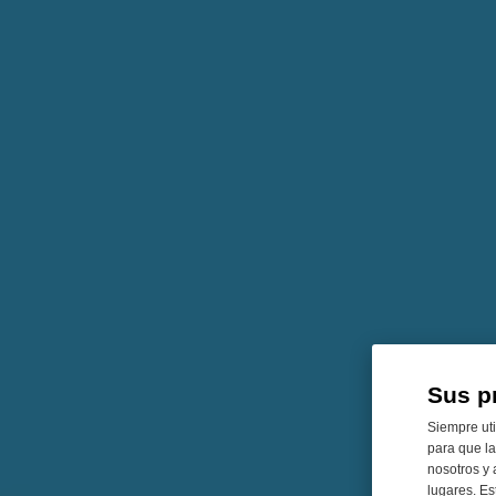
Sus p
Siempre uti
para que la
nosotros y 
lugares. Es