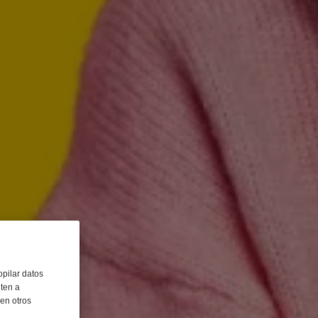
opilar datos
iten a
 en otros