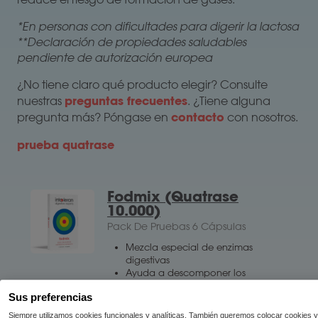
*En personas con dificultades para digerir la lactosa
**Declaración de propiedades saludables
pendiente de autorización europea
¿No tiene claro qué producto elegir? Consulte
preguntas frecuentes
nuestras
. ¿Tiene alguna
contacto
pregunta más? Póngase en
con nosotros.
prueba quatrase
Fodmix (Quatrase
10.000)
Pack De Pruebas 6 Cápsulas
Mezcla especial de enzimas
digestivas
Ayuda a descomponer los
carbohidratos complejos
Sus preferencias
(FODMAP)
Los FODMAP se encuentran
Siempre utilizamos cookies funcionales y analíticas. También queremos colocar cookies y