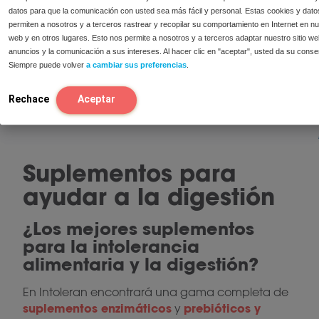
principalmente en productos
datos para que la comunicación con usted sea más fácil y personal. Estas cookies y dato
lácteos, frutas, verduras, trigo, soja
permiten a nosotros y a terceros rastrear y recopilar su comportamiento en Internet en nue
y legumbres
web y en otros lugares. Esto nos permite a nosotros y a terceros adaptar nuestro sitio we
Reduce el riesgo de formación de
anuncios y la comunicación a sus intereses. Al hacer clic en "aceptar", usted da su conse
1
gases*
Siempre puede volver
a cambiar sus preferencias
.
7,50
Añadir a la cesta
Rechace
Aceptar
Suplementos para
ayudar a la digestión
¿Los mejores suplementos
para la intolerancia
alimentaria y la digestión?
En Intoleran encontrará una gama completa de
suplementos enzimáticos
prebióticos y
y