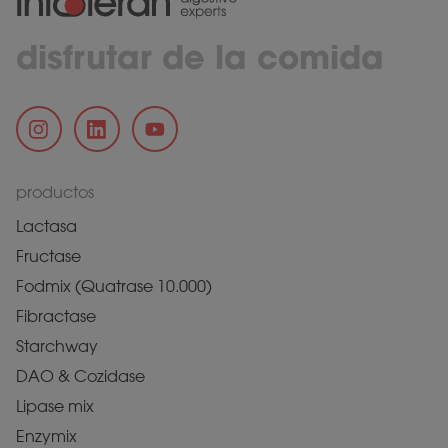
disfrutar de la comida
productos
Lactasa
Fructase
Fodmix (Quatrase 10.000)
Fibractase
Starchway
DAO & Cozidase
Lipase mix
Enzymix