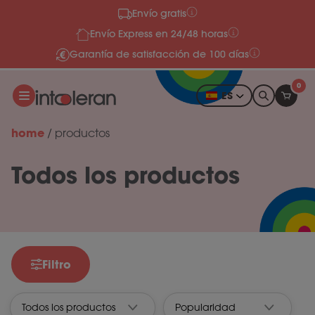
Envío gratis
Ir al contenido
Envío Express en 24/48 horas
Garantía de satisfacción de 100 días
0
ES
home
/
productos
Todos los productos
Filtro