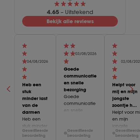
4.65
– Uitstekend
Bekijk alle reviews
03/08/2026
04/08/2026
02/08/20
Goede
communicatie
en snelle
Heb een
Helpt voor
bezorging
stuk
mij en mijn
Goede
minder last
jongste
communicatie
van de
zoontje h…
en snelle
darmen
Helpt voor mi
bezorging.
Heb een
en mijn
stuk minder
jongste
Geverifieerde
Geverifieerde
Geverifieerd
last van de
zoontje heel
beoordeling
beoordeling
beoordeling
darmen,
goed de