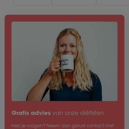
wat fijn is.
pilletjes.
Hulpmiddeltj
zeker aan te
raden
Gratis advies
van onze diëtisten
Heb je vragen? Neem dan gerust contact met