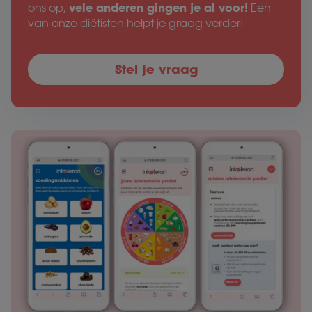
vele anderen gingen je al voor!
ons op,
Een
van onze diëtisten helpt je graag verder!
Stel je vraag