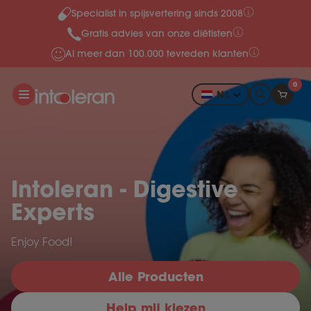
Specialist in spijsvertering sinds 2008
Meteen naar de content
Gratis advies van onze diëtisten
Al meer dan 100.000 tevreden klanten
0
NL
Intoleran - Digestive
Experts
Enjoy Food!
Alle Producten
Help mij kiezen