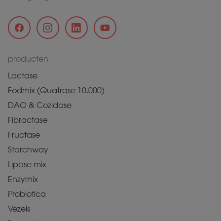
producten
Lactase
Fodmix (Quatrase 10.000)
DAO & Cozidase
Fibractase
Fructase
Starchway
Lipase mix
Enzymix
Probiotica
Vezels