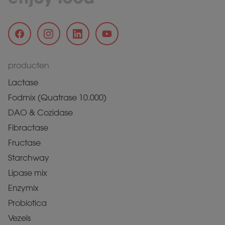
producten
Lactase
Fodmix (Quatrase 10.000)
DAO & Cozidase
Fibractase
Fructase
Starchway
Lipase mix
Enzymix
Probiotica
Vezels