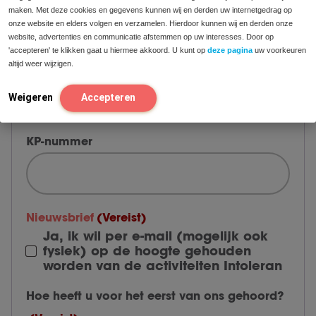
maken. Met deze cookies en gegevens kunnen wij en derden uw internetgedrag op
onze website en elders volgen en verzamelen. Hierdoor kunnen wij en derden onze
website, advertenties en communicatie afstemmen op uw interesses. Door op
'accepteren' te klikken gaat u hiermee akkoord. U kunt op
deze pagina
uw voorkeuren
Naam praktijk/instelling
(Vereist)
altijd weer wijzigen.
Weigeren
Accepteren
KP-nummer
Nieuwsbrief
(Vereist)
Ja, ik wil per e-mail (mogelijk ook
fysiek) op de hoogte gehouden
worden van de activiteiten Intoleran
Hoe heeft u voor het eerst van ons gehoord?