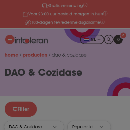
Gratis verzending
Meteen naar de content
Voor 23:00 uur besteld morgen in huis
100-dagen tevredenheidsgarantie
0
NL
home
producten
/
/
dao & cozidase
DAO & Cozidase
Filter