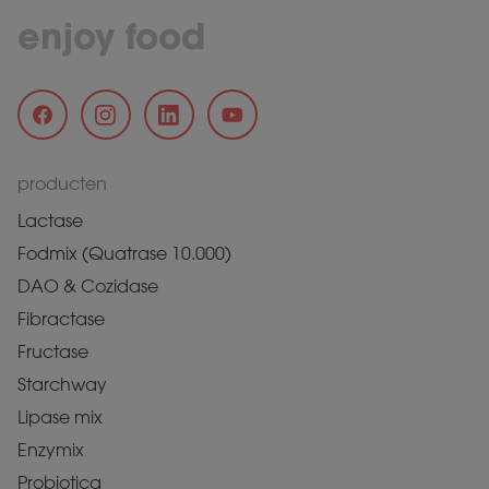
enjoy food
producten
Lactase
Fodmix (Quatrase 10.000)
DAO & Cozidase
Fibractase
Fructase
Starchway
Lipase mix
Enzymix
Probiotica