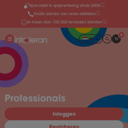
Specialist in spijsvertering sinds 2008
Meteen naar de content
Gratis advies van onze diëtisten
Al meer dan 100.000 tevreden klanten
0
NL
Professionals
Inloggen
Registreren