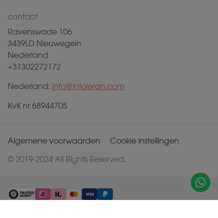
contact
Ravenswade 106
3439LD Nieuwegein
Nederland
+31302272172
Nederland:
info@intoleran.com
KvK nr 68944705
Algemene voorwaarden
Cookie instellingen
© 2019-2024 All Rights Reserved.