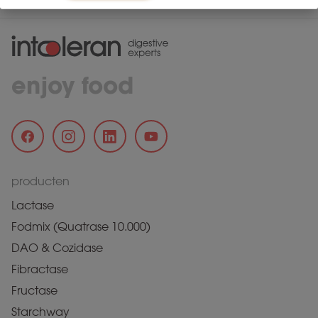
enjoy food
producten
Lactase
Fodmix (Quatrase 10.000)
DAO & Cozidase
Fibractase
Fructase
Starchway