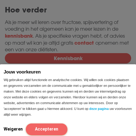
Hoe verder
Als je meer wil leren over fructose, spijsvertering of
voeding in het algemeen kan je meer lezen in de
kennisbank
. Als je specifieke vragen hebt, of advies
contact
op maat wil kan je altijd gratis
opnemen met
een van onze diëtisten.
Kennisbank
Jouw voorkeuren
Fructose
Wij gebruiken altijd functionele en analytische cookies. Wij willen ook cookies plaatsen
en gegevens verzamelen om de communicatie met u gemakkelijker en persoonlijker te
Fructose intolerantie wat niet eten
maken. Met deze cookies en gegevens kunnen wij en derden uw internetgedrag op
onze website en elders volgen en verzamelen. Hierdoor kunnen wij en derden onze
Fructose intolerantie dieet
website, advertenties en communicatie afstemmen op uw interesses. Door op
'accepteren' te klikken gaat u hiermee akkoord. U kunt op
deze pagina
uw voorkeuren
altijd weer wijzigen.
Fructose allergie
Weigeren
Accepteren