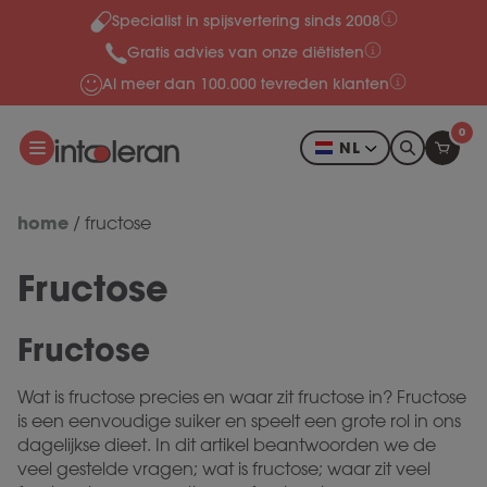
Specialist in spijsvertering sinds 2008
Meteen naar de content
Gratis advies van onze diëtisten
Al meer dan 100.000 tevreden klanten
0
NL
home
/
fructose
Fructose
Fructose
Wat is fructose precies en waar zit fructose in? Fructose
is een eenvoudige suiker en speelt een grote rol in ons
dagelijkse dieet. In dit artikel beantwoorden we de
veel gestelde vragen; wat is fructose; waar zit veel