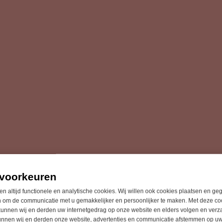
voorkeuren
en altijd functionele en analytische cookies. Wij willen ook cookies plaatsen en g
 om de communicatie met u gemakkelijker en persoonlijker te maken. Met deze co
unnen wij en derden uw internetgedrag op onze website en elders volgen en verz
unnen wij en derden onze website, advertenties en communicatie afstemmen op u