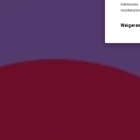
interesses.
voorkeuren 
Weigere