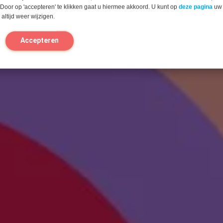
 Door op 'accepteren' te klikken gaat u hiermee akkoord. U kunt op
deze pagina
uw
altijd weer wijzigen.
n
Accepteren