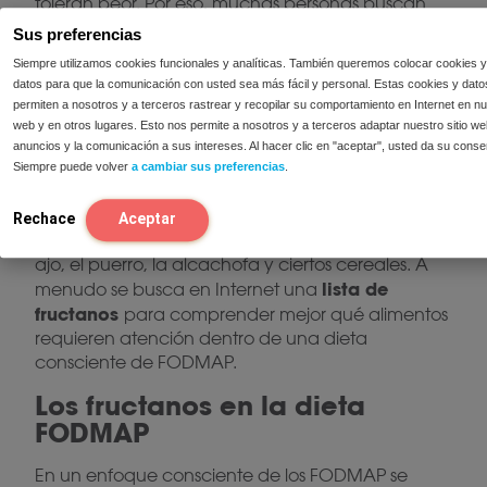
toleran peor. Por eso, muchas personas buscan
los fructanos FODMAP
los
información sobre
y
Sus preferencias
fructanos FODMAP
, sobre todo cuando quieren
Siempre utilizamos cookies funcionales y analíticas. También queremos colocar cookies y
elaborar su dieta de forma más consciente.
datos para que la comunicación con usted sea más fácil y personal. Estas cookies y dato
permiten a nosotros y a terceros rastrear y recopilar su comportamiento en Internet en nue
¿En qué alimentos se
web y en otros lugares. Esto nos permite a nosotros y a terceros adaptar nuestro sitio we
encuentran los fructanos?
anuncios y la comunicación a sus intereses. Al hacer clic en "aceptar", usted da su conse
Siempre puede volver
a cambiar sus preferencias
.
¿en qué alimentos
Una pregunta frecuente es:
se encuentran los fructanos?
Los fructanos se
Rechace
Aceptar
encuentran, entre otros, en el trigo, la cebolla, el
ajo, el puerro, la alcachofa y ciertos cereales. A
lista de
menudo se busca en Internet una
fructanos
para comprender mejor qué alimentos
requieren atención dentro de una dieta
consciente de FODMAP.
Los fructanos en la dieta
FODMAP
En un enfoque consciente de los FODMAP se