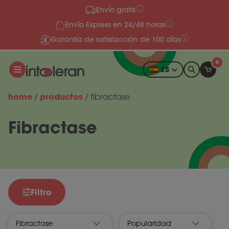
Envío gratis
Ir al contenido
Envío Express en 24/48 horas
Garantía de satisfacción de 100 días
0
ES
home
productos
/
/
fibractase
Fibractase
Filtro