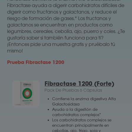
Fibractase ayuda
a
digerir carbohidratos difíciles de
digerir como fructanos y galactanos, y reduce el
riesgo de formación de gases.* Los fructanos y
galactanos se encuentran en productos como
legumbres, cereales, cebolla, ajo, puerro y coles. ¿Te
gustarí
a
saber si también funciona para ti?
¡Entonces pide una muestra gratis y pruébalo tú
mismo!
Prueba Fibractase 1200
Fibractase 1200 (Forte)
Pack De Pruebas 6 Cápsulas
Contiene la enzima digestiva Alfa
Galactosidasa
Ayuda a la digestión de
carbohidratos complejos*
Los carbohidratos complejos se
encuentran principalmente en
cebollas, ajo, trigo, soja y