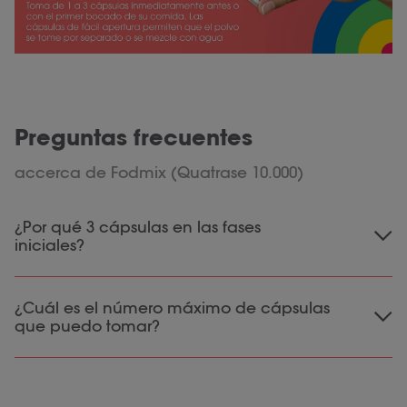
Preguntas frecuentes
accerca de Fodmix (Quatrase 10.000)
¿Por qué 3 cápsulas en las fases
iniciales?
Recomendamos empezar con 3 cápsulas
¿Cuál es el número máximo de cápsulas
antes de las comidas que incluyan lactosa e
que puedo tomar?
hidratos de carbono complejos. De este modo,
entra en el organismo una cantidad suficiente
Puedes tomar sin problemas nuestras cápsulas
de enzimas digestivas que ayudan a digerir
de Fodmix (Quatrase 10.000) varias veces al
hidratos de carbono complejos como