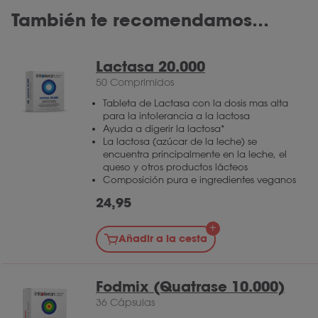
día. Te recomendamos que respetes el número
fructanos, galactanos* y lactosa**. Si esta
También te recomendamos…
máximo de cápsulas al día. Para Fodmix
cantidad es suficiente, puede probarse una
(Quatrase 10.000), la dosis máxima es de 15
dosis menor. El número de cápsulas ideal
cápsulas al día.
Lactasa 20.000
puede variar de una persona a otra.
50 Comprimidos
*Afirmación de propiedades saludables
Tableta de Lactasa con la dosis mas alta
para la intolerancia a la lactosa
pendiente de autorización europea
Ayuda a digerir la lactosa*
La lactosa (azúcar de la leche) se
** En personas con dificultad para
encuentra principalmente en la leche, el
queso y otros productos lácteos
digerir la lactosa
Composición pura e ingredientes veganos
24,95
Añadir a la cesta
Fodmix (Quatrase 10.000)
36 Cápsulas