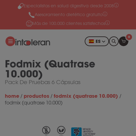
Especialistas en salud digestiva desde 2008
Ir al contenido
Asesoramiento dietético gratuito
Más de 100.000 clientes satisfechos
0
ES
Fodmix (Quatrase
10.000)
Pack De Pruebas 6 Cápsulas
home
productos
fodmix (quatrase 10.000)
/
/
/
fodmix (quatrase 10.000)