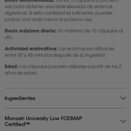
Dosis recomendada:
Tomar 3 cápsulas la primera
vez para obtener una dosis elevada de enzimas
digestivas. Si esta cantidad es suficiente, puedes
probar una dosis menor la próxima vez.
Dosis máxima diaria:
Un máximo de 15 cápsulas al
día.
Actividad enzimática:
Las enzimas son eficaces
entre 30 y 45 minutos después de su ingestión.
Edad:
Las cápsulas pueden utilizarse a partir de los 2
años de edad.
Ingredientes
Ingredientes
Monash University Low FODMAP
: Alfa Galactosidasa (1200 u); Xilosa
Certified™
isomerasa (7500 u); HPMC (cápsula); Lactasa (10.000
FCC); Relleno: Carbonato cálcico; invertasa (500 u).