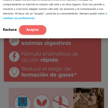
No debe iniciarse una dieta estricta baja en FODMAP
comportamiento en Internet en nuestro sitio web y en otros lugares. Esto nos permite a
sin la supervisión de un médico.
nosotros y a terceros adaptar nuestro sitio web, los anuncios y la comunicación a sus
intereses. Al hacer clic en "aceptar", usted da su consentimiento. Siempre puede volver
a
cambiar sus preferencias
.
Rechace
Aceptar