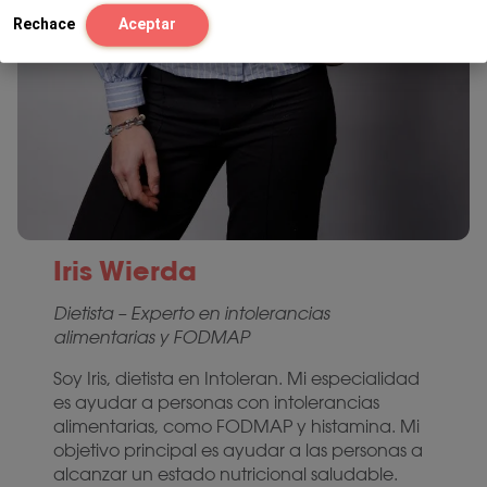
Rechace
Aceptar
Iris Wierda
Dietista – Experto en intolerancias
alimentarias y FODMAP
Soy Iris, dietista en Intoleran. Mi especialidad
es ayudar a personas con intolerancias
alimentarias, como FODMAP y histamina. Mi
objetivo principal es ayudar a las personas a
alcanzar un estado nutricional saludable.