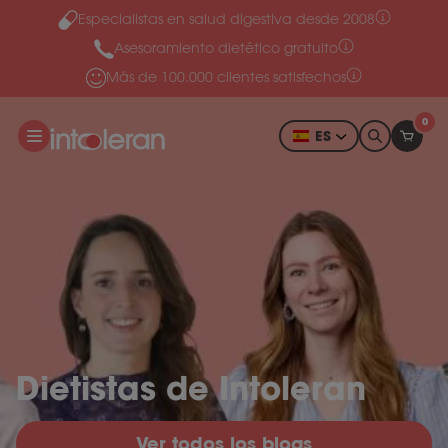
Especialistas en salud digestiva desde 2008
Ir al contenido
Asesoramiento dietético gratuito
Más de 100.000 clientes satisfechos
0
ES
Dietistas de Intoleran
Ver todos los blogs