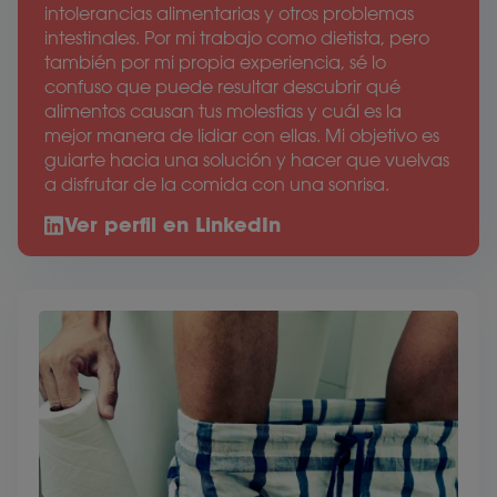
intolerancias alimentarias y otros problemas
intestinales. Por mi trabajo como dietista, pero
también por mi propia experiencia, sé lo
confuso que puede resultar descubrir qué
alimentos causan tus molestias y cuál es la
mejor manera de lidiar con ellas. Mi objetivo es
guiarte hacia una solución y hacer que vuelvas
a disfrutar de la comida con una sonrisa.
Ver perfil en LinkedIn