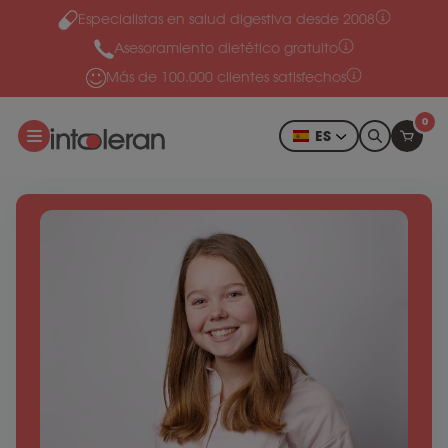
Especialistas en salud digestiva desde 2008
Ir al contenido
Asesoramiento dietético gratuito
Más de 100.000 clientes satisfechos
0
ES