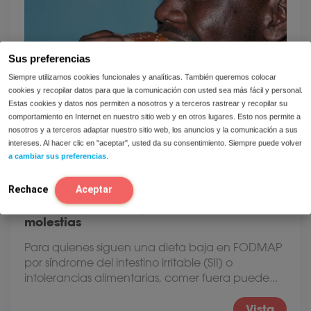
Sus preferencias
Siempre utilizamos cookies funcionales y analíticas. También queremos colocar
cookies y recopilar datos para que la comunicación con usted sea más fácil y personal.
Estas cookies y datos nos permiten a nosotros y a terceros rastrear y recopilar su
comportamiento en Internet en nuestro sitio web y en otros lugares. Esto nos permite a
nosotros y a terceros adaptar nuestro sitio web, los anuncios y la comunicación a sus
intereses. Al hacer clic en "aceptar", usted da su consentimiento. Siempre puede volver
a cambiar sus preferencias
.
Rechace
Aceptar
Dieta baja en FODMAP al comer fuera:
consejos prácticos para un verano sin
molestias
Para quienes siguen una dieta baja en FODMAP
por síndrome del intestino irritable (SII) o
intolerancias alimentarias, comer fuera puede...
Vista