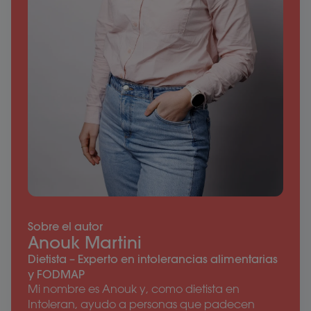
Sobre el autor
Anouk Martini
Dietista – Experto en intolerancias alimentarias
y FODMAP
Mi nombre es Anouk y, como dietista en
Intoleran, ayudo a personas que padecen