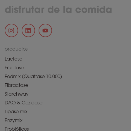
disfrutar de la comida
productos
Lactasa
Fructase
Fodmix (Quatrase 10.000)
Fibractase
Starchway
DAO & Cozidase
Lipase mix
Enzymix
Probióticos