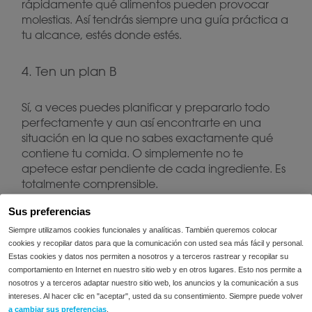
rápidamente qué alimentos pueden provocar
molestias. Así tendrás siempre una guía práctica a
tu alcance, estés donde estés.
4. Ten un plan B
Sí, a veces puedes planificar y prepararlo todo
perfectamente y aun así encontrarte en una
situación en la que no sabes exactamente qué
contiene tu comida. O simplemente no te
apetece estar pendiente de cada ingrediente. Es
totalmente comprensible.
Sus preferencias
Para esos momentos, durante las vacaciones, en
Siempre utilizamos cookies funcionales y analíticas. También queremos colocar
un festival o en cualquier situación inesperada, las
cookies y recopilar datos para que la comunicación con usted sea más fácil y personal.
FODMIX
mezclas de enzimas como
pueden ser
Estas cookies y datos nos permiten a nosotros y a terceros rastrear y recopilar su
una solución práctica. Lleva una caja contigo y
comportamiento en Internet en nuestro sitio web y en otros lugares. Esto nos permite a
siempre tendrás un respaldo para esos momentos
nosotros y a terceros adaptar nuestro sitio web, los anuncios y la comunicación a sus
intereses. Al hacer clic en "aceptar", usted da su consentimiento. Siempre puede volver
imprevistos.
a cambiar sus preferencias
.