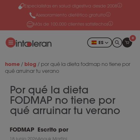
Especialistas en salud digestiva desde 2008
Ir al contenido
Asesoramiento dietético gratuito
Más de 100.000 clientes satisfechos
0
ES
home
blog
/
/
por qué la dieta fodmap no tiene por
qué arruinar tu verano
Por qué la dieta
FODMAP no tiene por
qué arruinar tu verano
FODMAP
Escrito por
18 junio 2026
Anouk Martini