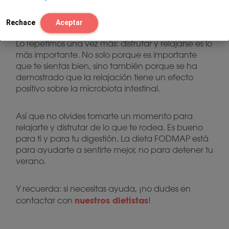
5. Sigue disfrutando
Rechace
Aceptar
Lo repetimos una vez más: disfrutar y relajarse es lo
más importante. No solo porque es importante
que te sientas bien, sino también porque se ha
demostrado que la relajación tiene un efecto
positivo sobre la microbiota intestinal.
Así que no olvides tomarte un momento para
relajarte y disfrutar de lo que te rodea. Es bueno
para ti y para tu digestión. La dieta FODMAP está
para ayudarte a sentirte mejor, no para detener tu
verano.
Y recuerda: si necesitas ayuda, ¡no dudes en
nuestros dietistas
contactar con
!