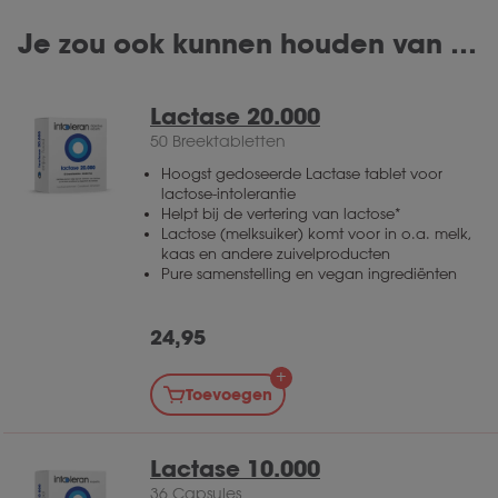
gemaakt om op te kauwen. Wanneer je op de
Lactase 3000: 3 capsules
Je zou ook kunnen houden van …
tabletten kauwt kunnen ze aan de kiezen
Lactase 2500: 4 tabletjes
capsules
blijven plakken. De
kan je zijn geheel
doorslikken. Wanneer je moeite hebt met
Lactase 20.000
slikken, kan je de capsule ook opendraaien en
50 Breektabletten
de inhoud oplossen in een glas water.
Hoogst gedoseerde Lactase tablet voor
lactose-intolerantie
Helpt bij de vertering van lactose*
Lactose (melksuiker) komt voor in o.a. melk,
kaas en andere zuivelproducten
Pure samenstelling en vegan ingrediënten
24,95
Toevoegen
Lactase 10.000
36 Capsules