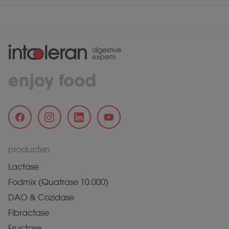
enjoy food
producten
Lactase
Fodmix (Quatrase 10.000)
DAO & Cozidase
Fibractase
Fructase