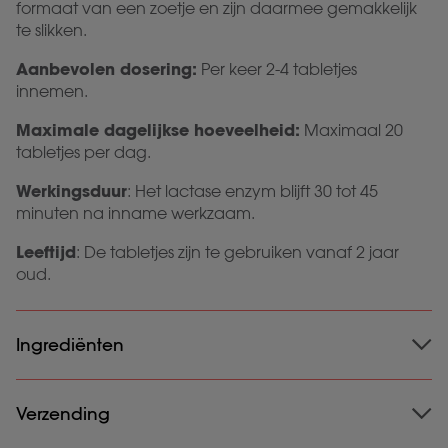
formaat van een zoetje en zijn daarmee gemakkelijk
te slikken.
Aanbevolen dosering:
Per keer 2-4 tabletjes
innemen.
Maximale dagelijkse hoeveelheid:
Maximaal 20
tabletjes per dag.
Werkingsduur
: Het lactase enzym
blijft 30 tot 45
minuten na inname werkzaam.
Leeftijd
: De tabletjes zijn te gebruiken vanaf 2 jaar
oud.
Ingrediënten
Ingrediënten
Verzending
: Lactase (2500 FCC); Vulstof: Dextrose,
Cellulose; Glansmiddel: Magnesium Stearaat