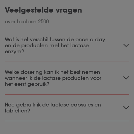
Veelgestelde vragen
over Lactase 2500
Wat is het verschil tussen de once a day
en de producten met het lactase
enzym?
Na inname van de lactase tabletten of
Welke dosering kan ik het best nemen
capsules wordt de lactose uit de voeding
wanneer ik de lactase producten voor
direct verteerd.
De once a day is een
het eerst gebruik?
inwerktijd
probiotica met een gemiddelde
van 5-14 dagen.
Wanneer je lactase voor het eerst gebruikt
Hoe gebruik ik de lactase capsules en
raden we aan om te beginnen met de
tabletten?
hoogste dosering (per maaltijd):
tabletten
De
zijn breekbaar, waardoor ze
Lactase 20.000: 2 tabletten
gemakkelijk te doseren zijn. Ze zijn niet
Lactase 10.000: 3 capsules