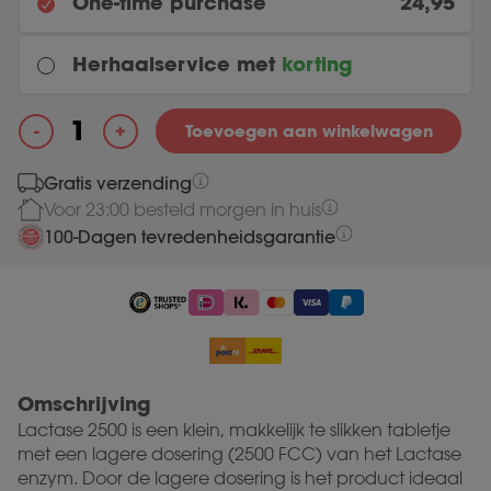
One-time purchase
24,95
Herhaalservice met
korting
Elke maand
+
-
Toevoegen aan winkelwagen
Original price was: 24.95.
22.46
Current price is: 22.46.
24.95
Lactase 2500 aantal
Gratis verzending
Voor 23:00 besteld morgen in huis
Meest gekozen
Elke 3 maanden
100-Dagen tevredenheidsgarantie
Original price was: 24.95.
22.46
Current price is: 22.46.
24.95
Omschrijving
Lactase 2500 is een klein, makkelijk te slikken tabletje
met een lagere dosering (2500 FCC) van het Lactase
enzym. Door de lagere dosering is het product ideaal