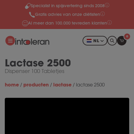
Specialist in spijsvertering sinds 2008
Meteen naar de content
Gratis advies van onze diëtisten
Al meer dan 100.000 tevreden klanten
0
NL
Lactase 2500
Dispenser 100 Tabletjes
home
producten
lactase
/
/
/
lactase 2500