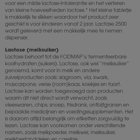
voor een milde lactose-intolerantie en het verteren
van kleine hoeveelheden lactose.* Het kleine tabletje
is makkelijk te slikken waardoor het product zeer
geschikt is voor kinderen vanaf 2 jaar. Lactase 2500
wordt geleverd met een makkelijk mee te nemen
dispenser.
Lactose (melksuiker)
Lactose behoort tot de FODMAP’s; fermenteerbare
koolhydraten (suikers). Lactose, ook wel “melksuiker”
genoemd, komt voor in melk en andere
zuivelproducten zoals: slagroom, vla, kwark,
mascarpone, verse (room)kaas, koekjes en taart.
Lactose kan worden toegevoegd aan producten
waarin dit niet direct wordt verwacht, zoals
vleeswaren, chips, snoep, frisdrank, ontbijtgranen en
bepaalde medicijnen en voedingssupplementen. Het
is daarom altijd belangrijk om etiketten zorgvuldig te
lezen. Lactose kan voorkomen onder verschillende
namen, zoals melkpoeder, melkwei, melksuiker,
melkbestanddelen en caseïne.