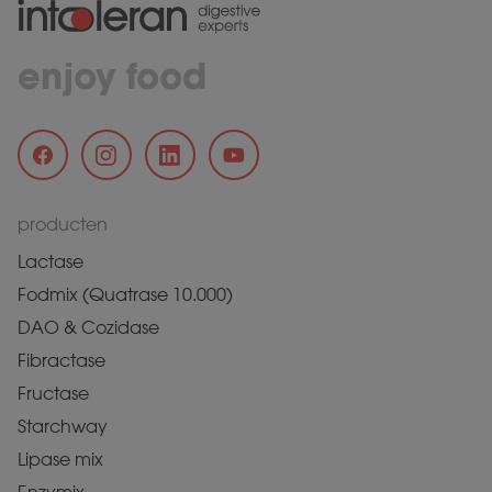
enjoy food
producten
Lactase
Fodmix (Quatrase 10.000)
DAO & Cozidase
Fibractase
Fructase
Starchway
Lipase mix