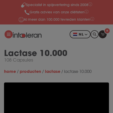
Specialist in spijsvertering sinds 2008
Meteen naar de content
Gratis advies van onze diëtisten
Al meer dan 100.000 tevreden klanten
0
NL
Lactase 10.000
108 Capsules
home
producten
lactase
/
/
/
lactase 10.000