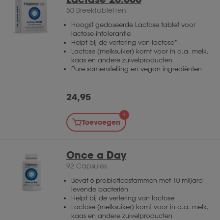
slikken, kan je de capsule ook opendraaien en
50 Breektabletten
de inhoud oplossen in een glas water.
Hoogst gedoseerde Lactase tablet voor
lactose-intolerantie
Helpt bij de vertering van lactose*
Lactose (melksuiker) komt voor in o.a. melk,
kaas en andere zuivelproducten
Pure samenstelling en vegan ingrediënten
24,95
Toevoegen
Once a Day
92 Capsules
Bevat 6 probioticastammen met 10 miljard
levende bacteriën
Helpt bij de vertering van lactose
Lactose (melksuiker) komt voor in o.a. melk,
kaas en andere zuivelproducten