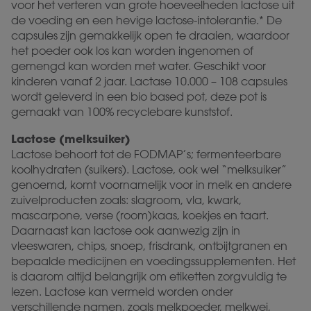
voor het verteren van grote hoeveelheden lactose uit
de voeding en een hevige lactose-intolerantie.* De
capsules zijn gemakkelijk open te draaien, waardoor
het poeder ook los kan worden ingenomen of
gemengd kan worden met water. Geschikt voor
kinderen vanaf 2 jaar. Lactase 10.000 – 108 capsules
wordt geleverd in een bio based pot, deze pot is
gemaakt van 100% recyclebare kunststof.
Lactose (melksuiker)
Lactose behoort tot de FODMAP’s; fermenteerbare
koolhydraten (suikers). Lactose, ook wel “melksuiker”
genoemd, komt voornamelijk voor in melk en andere
zuivelproducten zoals: slagroom, vla, kwark,
mascarpone, verse (room)kaas, koekjes en taart.
Daarnaast kan lactose ook aanwezig zijn in
vleeswaren, chips, snoep, frisdrank, ontbijtgranen en
bepaalde medicijnen en voedingssupplementen. Het
is daarom altijd belangrijk om etiketten zorgvuldig te
lezen. Lactose kan vermeld worden onder
verschillende namen, zoals melkpoeder, melkwei,