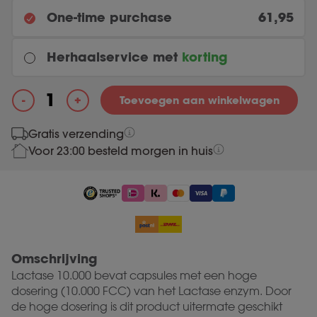
One-time purchase
61,95
Herhaalservice met
korting
Meest gekozen
+
-
Toevoegen aan winkelwagen
Elke 3 maanden
Lactase 10.000 aantal
Original price was: 61.95.
58.85
Current price is: 58.85.
61.95
Gratis verzending
Voor 23:00 besteld morgen in huis
Elke maand
Original price was: 61.95.
58.85
Current price is: 58.85.
61.95
Omschrijving
Lactase 10.000 bevat capsules met een hoge
dosering (10.000 FCC) van het Lactase enzym. Door
de hoge dosering is dit product uitermate geschikt