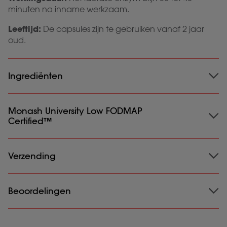
minuten na inname werkzaam.
Leeftijd:
De capsules zijn te gebruiken vanaf 2 jaar
oud.
Ingrediënten
Ingrediënten
Monash University Low FODMAP
: Lactase (10.000 FCC); Vulstof: Calcium
Certified™
carbonaat; HPMC (capsule).
Geschikt voor vegetariërs en veganisten.
Verzending
Vrij van soja en gluten.
Verzending
Beoordelingen
: Altijd gratis verzending, op werkdagen
voor 23.00 uur besteld, morgen in huis.
Levering
: Dit product wordt verstuurd als