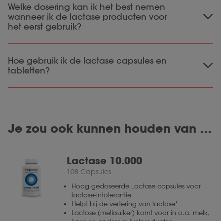
Welke dosering kan ik het best nemen
capsules wordt de lactose uit de voeding
wanneer ik de lactase producten voor
direct verteerd.
De once a day is een
het eerst gebruik?
inwerktijd
probiotica met een gemiddelde
van 5-14 dagen.
Wanneer je lactase voor het eerst gebruikt
Hoe gebruik ik de lactase capsules en
raden we aan om te beginnen met de
tabletten?
hoogste dosering (per maaltijd):
tabletten
De
zijn breekbaar, waardoor ze
Lactase 20.000: 2 tabletten
gemakkelijk te doseren zijn. Ze zijn niet
Lactase 10.000: 3 capsules
gemaakt om op te kauwen. Wanneer je op de
Lactase 3000: 3 capsules
Je zou ook kunnen houden van …
tabletten kauwt kunnen ze aan de kiezen
Lactase 2500: 4 tabletjes
capsules
blijven plakken. De
kan je zijn geheel
doorslikken. Wanneer je moeite hebt met
Lactase 10.000
slikken, kan je de capsule ook opendraaien en
108 Capsules
de inhoud oplossen in een glas water.
Hoog gedoseerde Lactase capsules voor
lactose-intolerantie
Helpt bij de vertering van lactose*
Lactose (melksuiker) komt voor in o.a. melk,