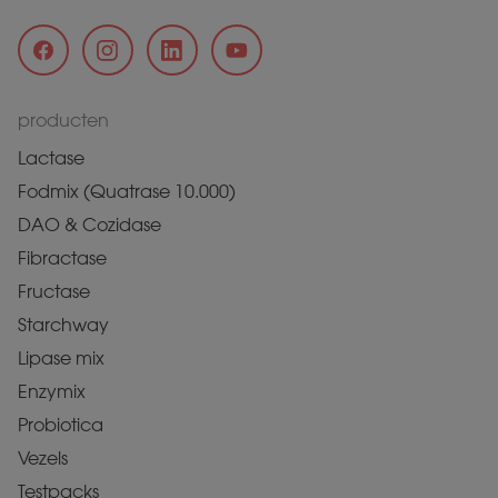
producten
Lactase
Fodmix (Quatrase 10.000)
DAO & Cozidase
Fibractase
Fructase
Starchway
Lipase mix
Enzymix
Probiotica
Vezels
Testpacks