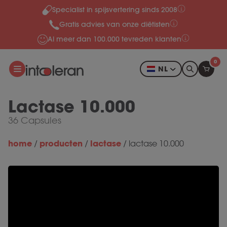
Specialist in spijsvertering sinds 2008
Meteen naar de content
Gratis advies van onze diëtisten
Al meer dan 100.000 tevreden klanten
0
NL
Lactase 10.000
36 Capsules
home
producten
lactase
/
/
/
lactase 10.000