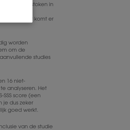
veel werk gestoken in
voldoende
et, maar wat komt er
edig worden
teem om de
 aanvullende studies
en 16 niet-
te analyseren. Het
S-SSS score (een
 je dus zeker
ijk goed werkt.
clusie van de studie