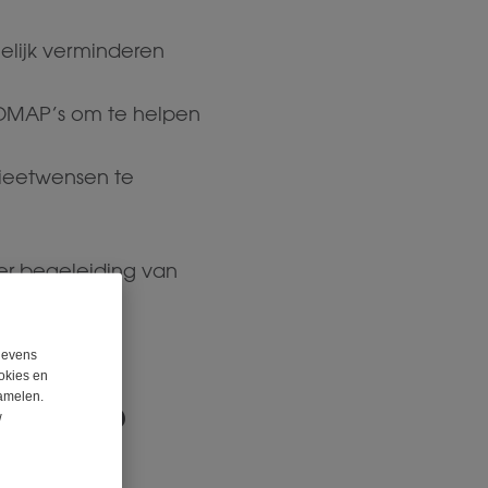
elijk verminderen
ODMAP’s om te helpen
ieetwensen te
er begeleiding van
egevens
okies en
amelen.
ouwd?
w