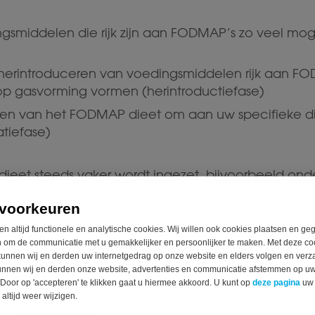
gsmiddelen die rijk zijn aan FODMAP’s zo veel mog
 herintroduceren van voedingsmiddelen rijk aan F
op gasvorming vormen (herintroductiefase)
en van het FODMAP dieet om aan uw specifieke d
atiefase)
eet steeds vaker wordt ingezet, bijvoorbeeld ond
g maar de vraag of het echt werkt.
voorkeuren
FODMAP dieet
en altijd functionele en analytische cookies. Wij willen ook cookies plaatsen en g
 om de communicatie met u gemakkelijker en persoonlijker te maken. Met deze co
unnen wij en derden uw internetgedrag op onze website en elders volgen en verz
happelijk onderb
unnen wij en derden onze website, advertenties en communicatie afstemmen op u
 Door op 'accepteren' te klikken gaat u hiermee akkoord. U kunt op
deze pagina
uw
altijd weer wijzigen.