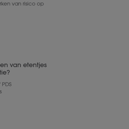
ken van risico op
en van etentjes
ie?
f PDS
s