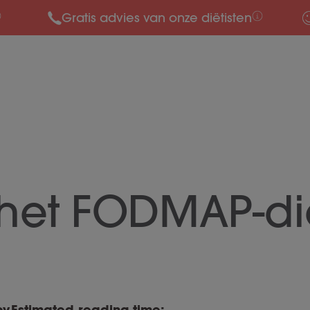
Gratis advies van onze diëtisten
 het FODMAP-di
by
Estimated reading time: