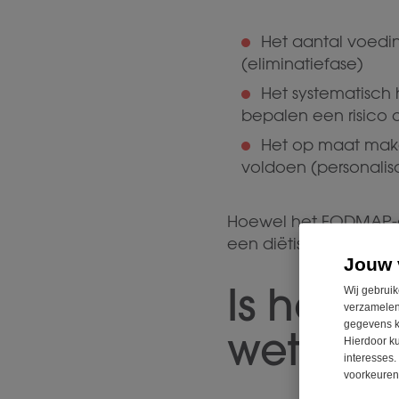
Het aantal voedin
(eliminatiefase)
Het systematisch
bepalen een risico 
Het op maat mak
voldoen (personalis
Hoewel het FODMAP-di
een diëtist, is het no
Jouw 
Is het 
Wij gebruik
verzamelen
gegevens k
wetensc
Hierdoor k
interesses.
voorkeuren 