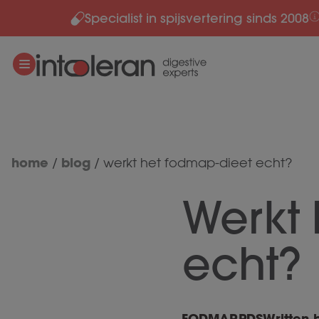
Specialist in spijsvertering sinds 2008
Meteen naar de content
home
blog
/
/
werkt het fodmap-dieet echt?
Werkt
echt?
FODMAP
,
PDS
Written 