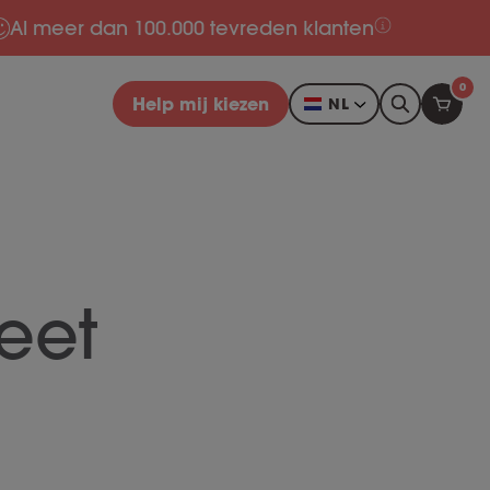
Al meer dan 100.000 tevreden klanten
0
Help mij kiezen
NL
eet