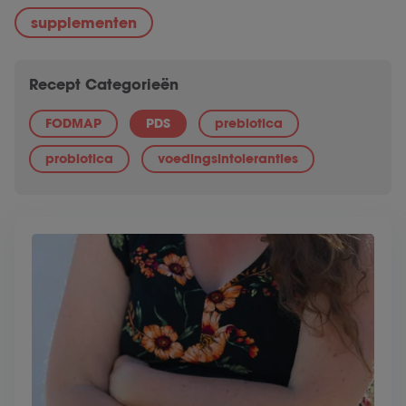
supplementen
Recept Categorieën
FODMAP
PDS
prebiotica
probiotica
voedingsintoleranties