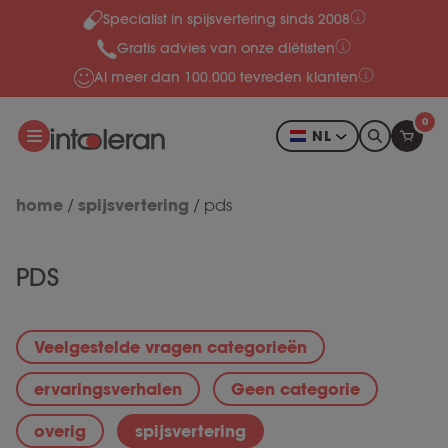
Specialist in spijsvertering sinds 2008
Meteen naar de content
Gratis advies van onze diëtisten
Al meer dan 100.000 tevreden klanten
0
NL
home
spijsvertering
/
/
pds
PDS
Veelgestelde vragen categorieën
ervaringsverhalen
Geen categorie
overig
spijsvertering