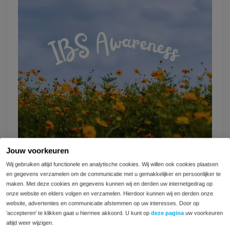
Jouw voorkeuren
Wij gebruiken altijd functionele en analytische cookies. Wij willen ook cookies plaatsen
en gegevens verzamelen om de communicatie met u gemakkelijker en persoonlijker te
Een dag in het leven van iemand met PDS
maken. Met deze cookies en gegevens kunnen wij en derden uw internetgedrag op
onze website en elders volgen en verzamelen. Hierdoor kunnen wij en derden onze
IBS month: het Prikkelbare Darm Syndroom onder
website, advertenties en communicatie afstemmen op uw interesses. Door op
de aandachtApril is IBS Awareness Month, dit
'accepteren' te klikken gaat u hiermee akkoord. U kunt op
deze pagina
uw voorkeuren
betekent dat er gedurende deze maand...
altijd weer wijzigen.