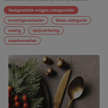
Veelgestelde vragen categorieën
ervaringsverhalen
Geen categorie
overig
spijsvertering
supplementen