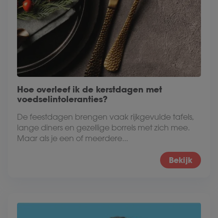
Hoe overleef ik de kerstdagen met
voedselintoleranties?
De feestdagen brengen vaak rijkgevulde tafels,
lange diners en gezellige borrels met zich mee.
Maar als je een of meerdere...
Bekijk