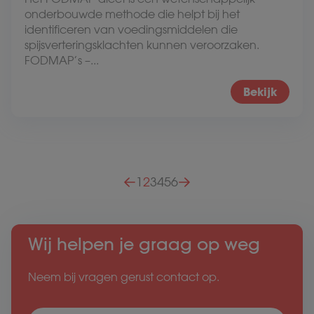
onderbouwde methode die helpt bij het
identificeren van voedingsmiddelen die
spijsverteringsklachten kunnen veroorzaken.
FODMAP’s –...
Bekijk
Berichten paginering
1
2
3
4
5
6
Wij helpen je graag op weg
Neem bij vragen gerust contact op.