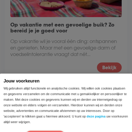
Op vakantie met een gevoelige buik? Zo
bereid je je goed voor
Op vakantie wil je vooral één ding: ontspannen
en genieten. Maar met een gevoelige darm of
voedselintolerantie vraagt dat nét...
Bekijk
Jouw voorkeuren
Wij gebruiken altijd functionele en analytische cookies. Wij willen ook cookies plaatsen
en gegevens verzamelen om de communicatie met u gemakkelijker en persoonlijker te
maken. Met deze cookies en gegevens kunnen wij en derden uw internetgedrag op
onze website en elders volgen en verzamelen. Hierdoor kunnen wij en derden onze
website, advertenties en communicatie afstemmen op uw interesses. Door op
'accepteren' te klikken gaat u hiermee akkoord. U kunt op
deze pagina
uw voorkeuren
altijd weer wijzigen.