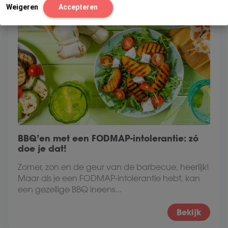
Weigeren
Accepteren
BBQ’en met een FODMAP-intolerantie: zó
doe je dat!
Zomer, zon en de geur van de barbecue, heerlijk!
Maar als je een FODMAP-intolerantie hebt, kan
een gezellige BBQ ineens...
Bekijk