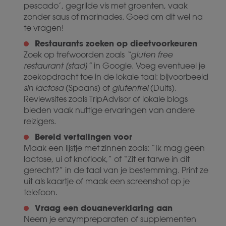
pescado’, gegrilde vis met groenten, vaak
zonder saus of marinades. Goed om dit wel na
te vragen!
Restaurants zoeken op dieetvoorkeuren
Zoek op trefwoorden zoals
“gluten free
restaurant [stad]”
in Google. Voeg eventueel je
zoekopdracht toe in de lokale taal: bijvoorbeeld
sin lactosa
(Spaans) of
glutenfrei
(Duits).
Reviewsites zoals TripAdvisor of lokale blogs
bieden vaak nuttige ervaringen van andere
reizigers.
Bereid vertalingen voor
Maak een lijstje met zinnen zoals: “Ik mag geen
lactose, ui of knoflook,” of “Zit er tarwe in dit
gerecht?” in de taal van je bestemming. Print ze
uit als kaartje of maak een screenshot op je
telefoon.
Vraag een douaneverklaring aan
Neem je enzympreparaten of supplementen