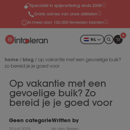
Specialist in spijsvertering sinds 2008
Meteen naar de content
Gratis advies van onze diëtisten
Al meer dan 100.000 tevreden klanten
0
NL
home
blog
/
/
op vakantie met een gevoelige buik?
zo bereid je je goed voor
Op vakantie met een
gevoelige buik? Zo
bereid je je goed voor
Geen categorie
Written by
25 juli 2025
Iris den Biesen