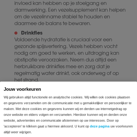
invloed kan hebben op je stoelgang en
darmwerking. Een vezelsupplement kan helpen
om de vezelinname stabiel te houden en
daarmee de balans te bewaren.
Drinkfles
Voldoende hydratatie is cruciaal voor een
gezonde spijsvertering. Vezels hebben vocht
nodig om goed te werken, en uitdroging kan
obstipatie veroorzaken. Neem dus altijd een
herbruikbare drinkfles mee en zorg dat je
regelmatig water drinkt, ook onderweg of op
het strand.
Comfortabele, loszittende kleding
Jouw voorkeuren
Op vakantie willen we er natuurlijk leuk uitzien in
Wij gebruiken altijd functionele en analytische cookies. Wij willen ook cookies plaatsen
onze favoriete zomerkleding. Maar vergeet niet
en gegevens verzamelen om de communicatie met u gemakkelijker en persoonlijker te
ook één of twee comfortabele outfits in te
maken. Met deze cookies en gegevens kunnen wij en derden uw internetgedrag op
onze website en elders volgen en verzamelen. Hierdoor kunnen wij en derden onze
pakken. Denk aan een losse zomerjurk, een
website, advertenties en communicatie afstemmen op uw interesses. Door op
zachte broek met elastische tailleband of een
'accepteren' te klikken gaat u hiermee akkoord. U kunt op
deze pagina
uw voorkeuren
ruimvallende top. Strakke kleding kan druk
altijd weer wijzigen.
uitoefenen op de buik en klachten verergeren.