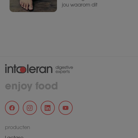
jou waarom dit
enjoy food
producten
Lactase