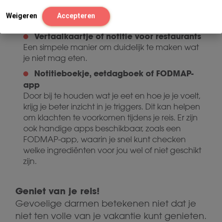
Kies voor luchtige, elastische kledingstukken,
Weigeren
Accepteren
vooral op reisdagen.
Vertaalkaartje of notitie voor restaurants
Een simpele manier om duidelijk te maken wat
je niet mag eten.
Notitieboekje, eetdagboek of FODMAP-
app
Door bij te houden wat je eet en hoe je je voelt,
krijg je beter inzicht in je triggers. Dit kan helpen
om klachten te voorkomen tijdens je reis. Er zijn
ook handige apps beschikbaar, zoals een
FODMAP-app, waarin je snel kunt checken
welke ingrediënten voor jou wel of niet geschikt
zijn.
Geniet van je reis!
Gevoelige darmen betekenen niet dat je
niet ten volle van je vakantie kunt genieten.