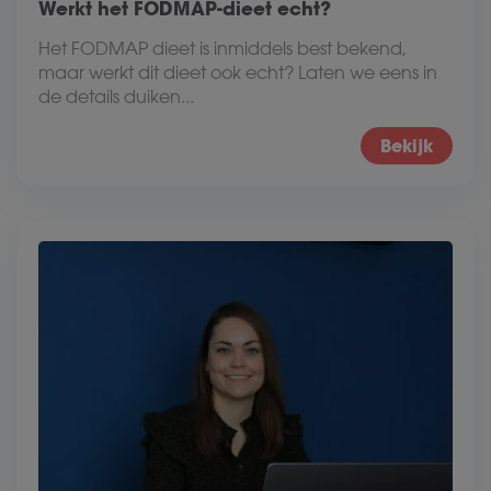
Werkt het FODMAP-dieet echt?
Het FODMAP dieet is inmiddels best bekend,
maar werkt dit dieet ook echt? Laten we eens in
de details duiken...
Bekijk