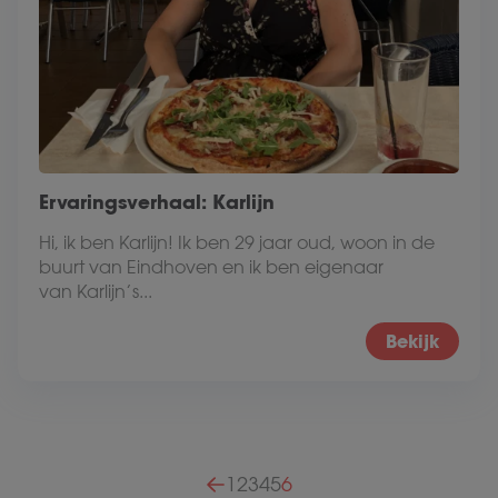
Ervaringsverhaal: Karlijn
Hi, ik ben Karlijn! Ik ben 29 jaar oud, woon in de
buurt van Eindhoven en ik ben eigenaar
van Karlijn’s...
Bekijk
Berichten paginering
1
2
3
4
5
6