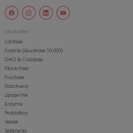
producten
Lactase
Fodmix (Quatrase 10.000)
DAO & Cozidase
Fibractase
Fructase
Starchway
Lipase mix
Enzymix
Probiotica
Vezels
Testpacks