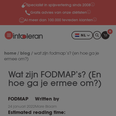
Specialist in spijsvertering sinds 2008
Meteen naar de content
Gratis advies van onze diëtisten
Al meer dan 100.000 tevreden klanten
0
NL
home
blog
/
/
wat zijn fodmap’s? (en hoe ga je
ermee om?)
Wat zijn FODMAP’s? (En
hoe ga je ermee om?)
FODMAP
Written by
24 januari 2022
Mare Blaam
Estimated reading time: