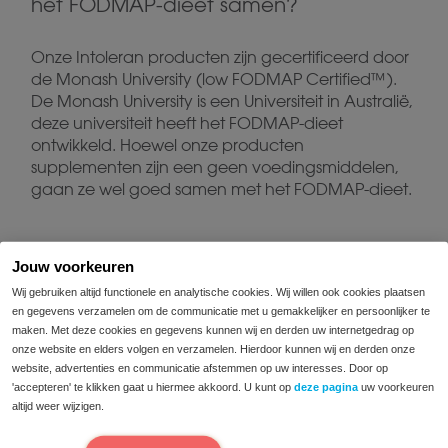
het FODMAP-dieet samen?
Onze Intoleran producten zijn gecertificeerd door
de Monash University (low FODMAP Certified™).
De Monash University is een Universiteit in Australië,
deze universiteit heeft het FODMAP-dieet
ontwikkeld. Hoewel onze producten
supplementen zijn een geen voedingsmiddelen,
gaan ze wel goed samen met het FODMAP-dieet.
Jouw voorkeuren
Gerelateerde berichten
Wij gebruiken altijd functionele en analytische cookies. Wij willen ook cookies plaatsen
en gegevens verzamelen om de communicatie met u gemakkelijker en persoonlijker te
maken. Met deze cookies en gegevens kunnen wij en derden uw internetgedrag op
Hoe kan ik optimaal
onze website en elders volgen en verzamelen. Hierdoor kunnen wij en derden onze
genieten van etentjes
website, advertenties en communicatie afstemmen op uw interesses. Door op
met een
'accepteren' te klikken gaat u hiermee akkoord. U kunt op
deze pagina
uw voorkeuren
voedingsintolerantie?
altijd weer wijzigen.
Heb je een