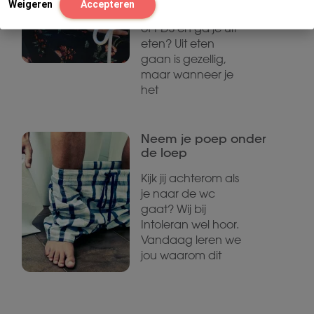
Weigeren
Accepteren
voedselintolerantie
of PDS en ga je uit
eten? Uit eten
gaan is gezellig,
maar wanneer je
het
Neem je poep onder
de loep
Kijk jij achterom als
je naar de wc
gaat? Wij bij
Intoleran wel hoor.
Vandaag leren we
jou waarom dit