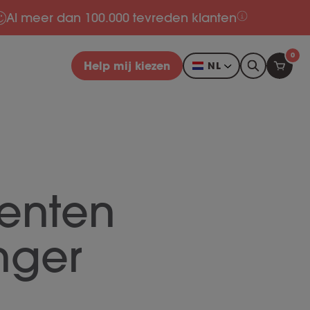
Al meer dan 100.000 tevreden klanten
0
Help mij kiezen
NL
enten
nger