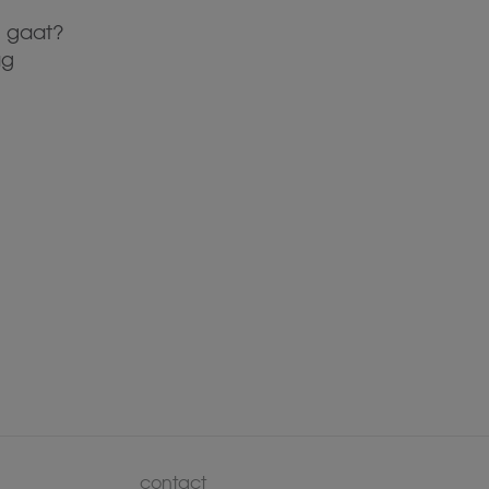
c gaat?
ag
contact