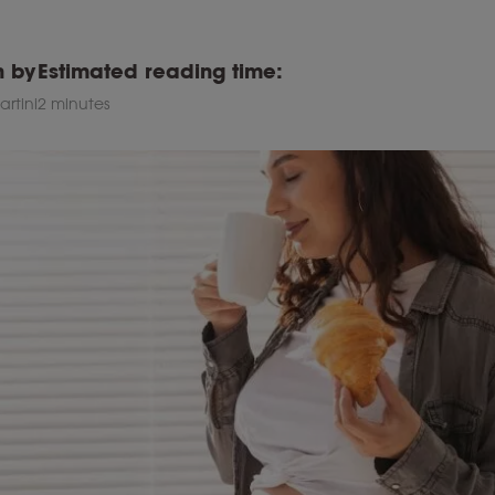
n by
Estimated reading time:
rtini
2 minutes