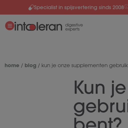
Specialist in spijsvertering sinds 2008
Meteen naar de content
home
blog
/
/
kun je onze supplementen gebruik
Kun j
gebrui
bent?