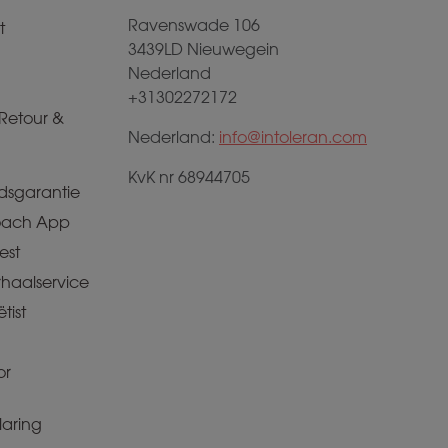
Ravenswade 106
t
3439LD Nieuwegein
Nederland
+31302272172
Retour &
Nederland:
info@intoleran.com
KvK nr 68944705
dsgarantie
ach App
est
rhaalservice
tist
or
aring