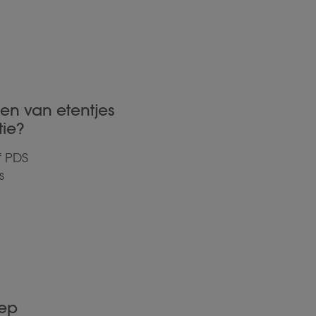
en van etentjes
ie?
f PDS
s
oep