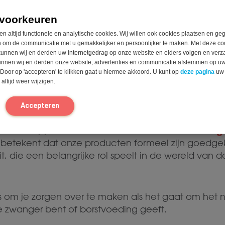
gen veroorzaken.
voorkeuren
en altijd functionele en analytische cookies. Wij willen ook cookies plaatsen en g
n hebben dus een zeer specifieke en eenmalige fun
 om de communicatie met u gemakkelijker en persoonlijker te maken. Met deze co
s
. Ze kunnen geen invloed hebben op andere dele
unnen wij en derden uw internetgedrag op onze website en elders volgen en verz
unnen wij en derden onze website, advertenties en communicatie afstemmen op u
zijn ingenomen, verlaten ze op natuurlijke wijze vi
 Door op 'accepteren' te klikken gaat u hiermee akkoord. U kunt op
deze pagina
uw
skanaal wanneer hun taak erop zit.
altijd weer wijzigen.
 de enzymen zelf, volgt Intoleran uiterst strikte rich
n
Accepteren
oduct van de hoogste kwaliteit is. Zo hebben wij ee
low-FODMAP ge
ijna alle supplementen van Intoleran
t betekent dat onze producten formeel zijn goedge
it, die een belangrijke rol speelt in de wereld van d
iets om je zorgen over te maken als het gaat om het
je zwanger bent of borstvoeding geeft.