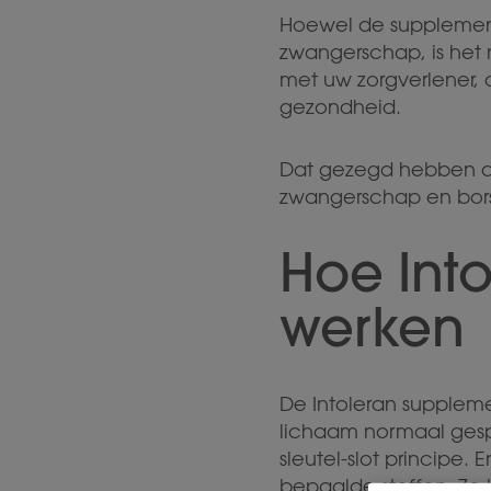
Hoewel de supplemente
zwangerschap, is het
met uw zorgverlener, 
gezondheid.
Dat gezegd hebben de
zwangerschap en bor
Hoe Int
werken
De Intoleran supple
lichaam normaal gesp
sleutel-slot principe
bepaalde stoffen. Ze