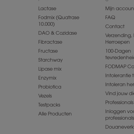
Lactase
Mijn accoun
Fodmix (Quatrase
FAQ
10.000)
Contact
DAO & Cozidase
Verzending, 
Fibractase
Herroepen
Fructase
100-Dagen
tevredenhei
Starchway
FODMAP Co
Lipase mix
Intolerantie t
Enzymix
Intoleran he
Probiotica
Vind jouw dië
Vezels
Professionals
Testpacks
Inloggen vo
Alle Producten
professionals
Douaneverkl