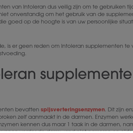
n van Intoleran dus veilig zijn om te gebruiken ti
 niet onverstandig om het gebruik van de suppleme
die goed op de hoogte is van uw persoonlijke situ
, is er geen reden om Intoleran supplementen te v
stvoeding.
oleran supplement
spijsverteringsenzymen
menten bevatten
. Dit zijn 
roken zelf aanmaakt in de darmen. Enzymen werk
. Enzymen kennen dus maar 1 taak in de darmen, name
 kunnen verder de darmwand niet passeren en elder