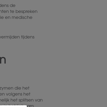
jdens de
nten te bespreken
atie en medische
ermijden tijdens
en
enzymen die het
en volgens het
lijk het splitsen van
s in het lichaam