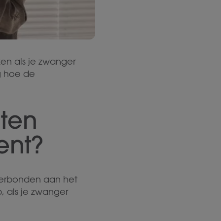
en als je zwanger
g hoe de
nten
ent?
verbonden aan het
, als je zwanger