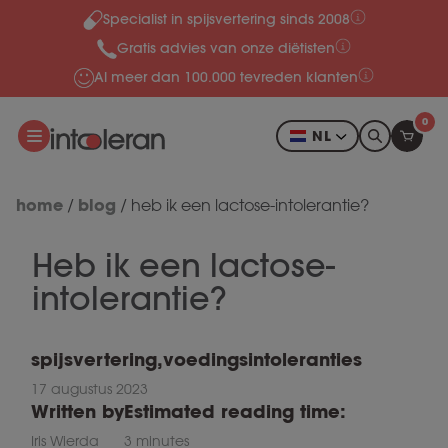
Specialist in spijsvertering sinds 2008
Meteen naar de content
Gratis advies van onze diëtisten
Al meer dan 100.000 tevreden klanten
0
NL
home
blog
/
/
heb ik een lactose-intolerantie?
Heb ik een lactose-
intolerantie?
spijsvertering
,
voedingsintoleranties
17 augustus 2023
Written by
Estimated reading time:
Iris Wierda
3 minutes