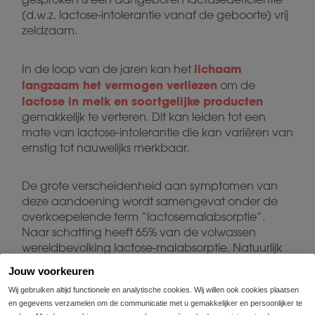
(d.w.z. lactose-intolerantie vanaf de geboorte) vrij
zeldzaam.
lichaam
In de loop van de jaren kan het
langzaam het vermogen verliezen
om de
lactose in melk en soortgelijke producten
gemakkelijk te verteren. Dit kan leiden tot een
mate van lactose-intolerantie die kan variëren van
ernstig tot nauwelijks merkbaar.
De grote verscheidenheid aan symptomen van
deze aandoening wordt samengevat onder de
overkoepelende term “lactosemalabsorptie”.
Naar schatting heeft 65% van de volwassen
wereldbevolking lactose-malabsorptie. Natuurlijk
ervaart slechts een deel van deze mensen hier
Jouw voorkeuren
daadwerkelijk iets van.
Wij gebruiken altijd functionele en analytische cookies. Wij willen ook cookies plaatsen
en gegevens verzamelen om de communicatie met u gemakkelijker en persoonlijker te