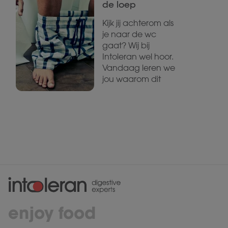
de loep
Kijk jij achterom als
je naar de wc
gaat? Wij bij
Intoleran wel hoor.
Vandaag leren we
jou waarom dit
enjoy food