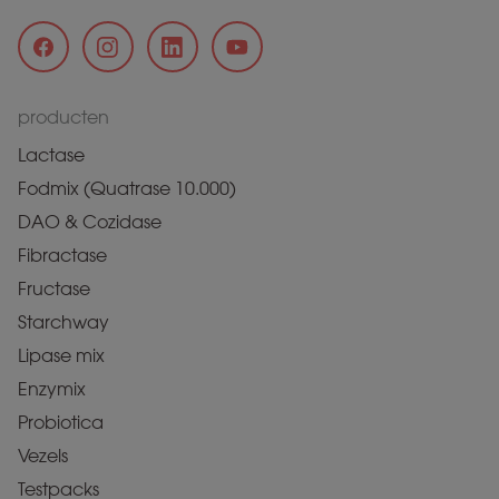
producten
Lactase
Fodmix (Quatrase 10.000)
DAO & Cozidase
Fibractase
Fructase
Starchway
Lipase mix
Enzymix
Probiotica
Vezels
Testpacks