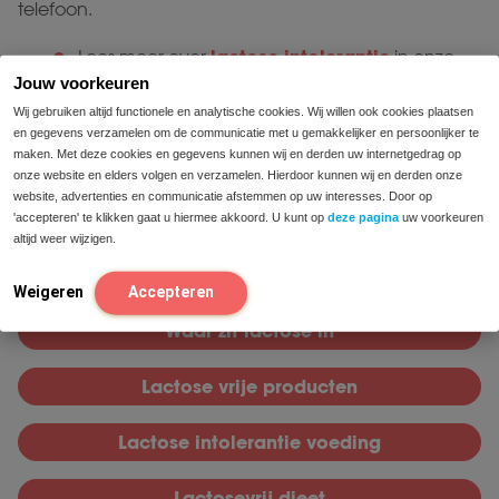
telefoon.
lactose-intolerantie
Lees meer over
in onze
kennisbank
Jouw voorkeuren
Wij gebruiken altijd functionele en analytische cookies. Wij willen ook cookies plaatsen
gratis contact op met onze diëtisten
Neem
en gegevens verzamelen om de communicatie met u gemakkelijker en persoonlijker te
voor advies op maat
maken. Met deze cookies en gegevens kunnen wij en derden uw internetgedrag op
onze website en elders volgen en verzamelen. Hierdoor kunnen wij en derden onze
*Bij personen die lactose moeilijk verteren.
website, advertenties en communicatie afstemmen op uw interesses. Door op
Kennisbank
'accepteren' te klikken gaat u hiermee akkoord. U kunt op
deze pagina
uw voorkeuren
altijd weer wijzigen.
Lactose
Weigeren
Accepteren
Waar zit lactose in
Lactose vrije producten
Lactose intolerantie voeding
Lactosevrij dieet