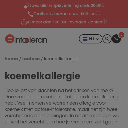
Specialist in spijsvertering sinds 2008
Meteen naar de content
Gratis advies van onze diëtisten
Al meer dan 100.000 tevreden klanten
0
NL
home
lactose
/
/
koemelkallergie
koemelkallergie
Heb je last van klachten na het drinken van melk?
Dan vraag je je misschien af of je een koemelkallergie
hebt. Veel mensen verwarren een allergie voor
koemelk met lactose-intolerantie, maar het zijn twee
verschillende aandoeningen. In dit artikel leggen we
uit wat het verschil is en hoe je ermee om kunt gaan.