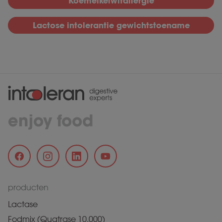
Koemelkeiwitallergie
Lactose intolerantie gewichtstoename
enjoy food
producten
Lactase
Fodmix (Quatrase 10.000)