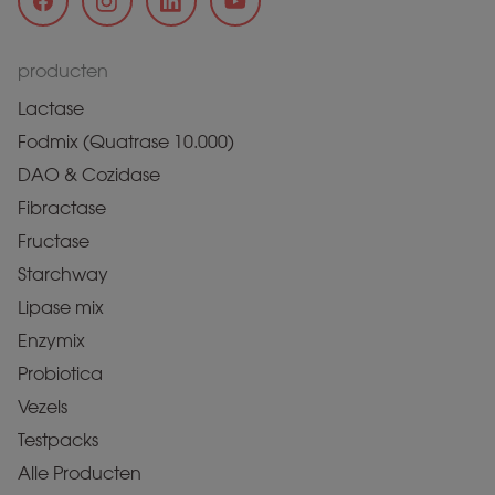
producten
Lactase
Fodmix (Quatrase 10.000)
DAO & Cozidase
Fibractase
Fructase
Starchway
Lipase mix
Enzymix
Probiotica
Vezels
Testpacks
Alle Producten