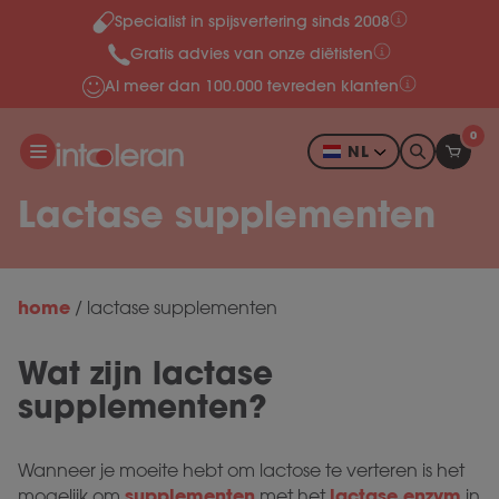
Specialist in spijsvertering sinds 2008
Meteen naar de content
Gratis advies van onze diëtisten
Al meer dan 100.000 tevreden klanten
0
NL
Lactase supplementen
home
/
lactase supplementen
Wat zijn lactase
supplementen?
Wanneer je moeite hebt om lactose te verteren is het
supplementen
lactase enzym
mogelijk om
met het
in