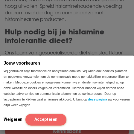
hoog uitvallen. Spreid histaminehoudende voeding
daarom over de dag en combineer ze met
histaminearme producten.
Hulp nodig bij je histamine
intolerantie dieet?
Ons team van gespecialiseerde diëtisten staat klaar
met persoonlijk advies over het samenstellen van een
Jouw voorkeuren
uitgebalanceerd histamine intolerantie dieet. Je kunt
Wij gebruiken altijd functionele en analytische cookies. Wij willen ook cookies plaatsen
ons bereiken via chat, e-mail of telefoon.
en gegevens verzamelen om de communicatie met u gemakkelijker en persoonlijker te
maken. Met deze cookies en gegevens kunnen wij en derden uw internetgedrag op
histamine
kennisbank
Lees meer over
in onze
onze website en elders volgen en verzamelen. Hierdoor kunnen wij en derden onze
Neem gratis contact op met onze diëtisten voor
website, advertenties en communicatie afstemmen op uw interesses. Door op
'accepteren' te klikken gaat u hiermee akkoord. U kunt op
deze pagina
uw voorkeuren
advies op maat
altijd weer wijzigen.
Doe de intolerantietest en krijg inzicht in 2
minuten
Weigeren
Accepteren
Kennisbank