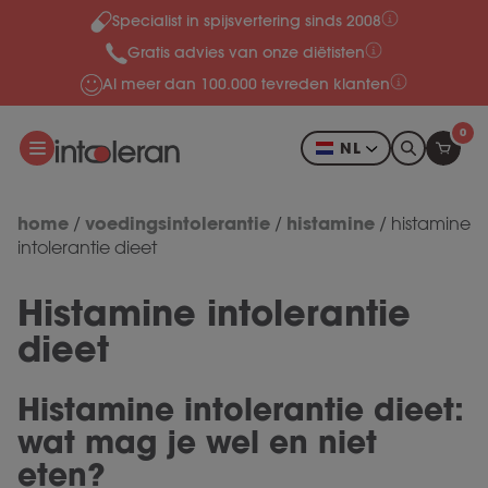
Specialist in spijsvertering sinds 2008
Meteen naar de content
Gratis advies van onze diëtisten
Al meer dan 100.000 tevreden klanten
0
NL
home
voedingsintolerantie
histamine
/
/
/
histamine
intolerantie dieet
Histamine intolerantie
dieet
Histamine intolerantie dieet:
wat mag je wel en niet
eten?