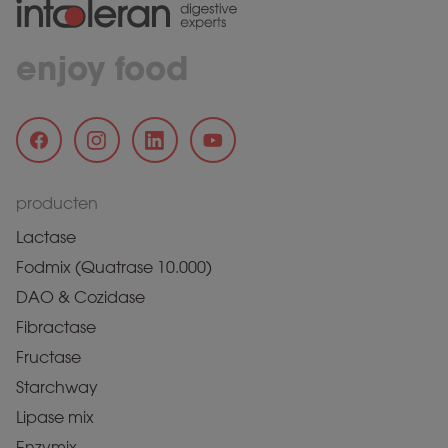
enjoy food
producten
Lactase
Fodmix (Quatrase 10.000)
DAO & Cozidase
Fibractase
Fructase
Starchway
Lipase mix
Enzymix