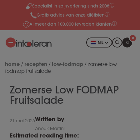
Specialist in spijsvertering sinds 2008
Meteen naar de content
Gratis advies van onze diëtisten
Al meer dan 100.000 tevreden klanten
0
NL
home
recepten
low-fodmap
/
/
/
zomerse low
fodmap fruitsalade
Zomerse Low FODMAP
Fruitsalade
Written by
21 mei 2026
Anouk Martini
Estimated reading time: