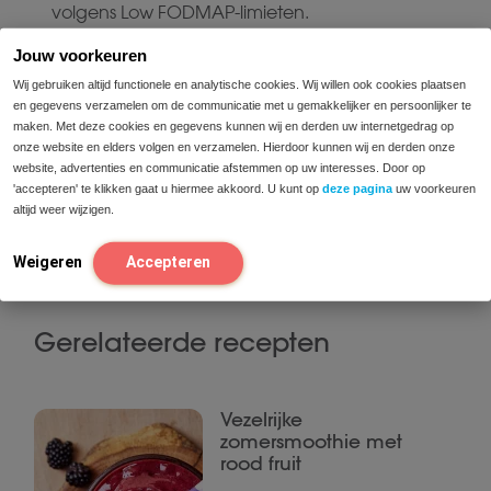
volgens Low FODMAP-limieten.
fijngehakte walnoten of
Strooi wat
Jouw voorkeuren
pecannoten
over de salade voor extra crunch
Wij gebruiken altijd functionele en analytische cookies. Wij willen ook cookies plaatsen
(max. 10–15 g per portie).
en gegevens verzamelen om de communicatie met u gemakkelijker en persoonlijker te
maken. Met deze cookies en gegevens kunnen wij en derden uw internetgedrag op
onze website en elders volgen en verzamelen. Hierdoor kunnen wij en derden onze
website, advertenties en communicatie afstemmen op uw interesses. Door op
'accepteren' te klikken gaat u hiermee akkoord. U kunt op
deze pagina
uw voorkeuren
Serveertip:
💡
Perfect als ontbijt, lunch of
altijd weer wijzigen.
verfrissende zomersnack. Lekker koel uit de
koelkast op warme dagen!
Weigeren
Accepteren
Gerelateerde recepten
Vezelrijke
zomersmoothie met
rood fruit