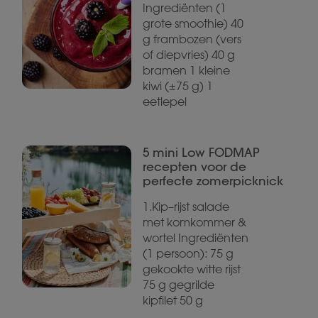
Ingrediënten (1
grote smoothie) 40
g frambozen (vers
of diepvries) 40 g
bramen 1 kleine
kiwi (±75 g) 1
eetlepel
5 mini Low FODMAP
recepten voor de
perfecte zomerpicknick
1.Kip–rijst salade
met komkommer &
wortel Ingrediënten
(1 persoon): 75 g
gekookte witte rijst
75 g gegrilde
kipfilet 50 g