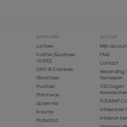
producten
ga naar
Lactase
Mijn accoun
Fodmix (Quatrase
FAQ
10.000)
Contact
DAO & Cozidase
Verzending, 
Fibractase
Herroepen
Fructase
100-Dagen
tevredenhei
Starchway
FODMAP Co
Lipase mix
Intolerantie t
Enzymix
Intoleran he
Probiotica
Vind jouw dië