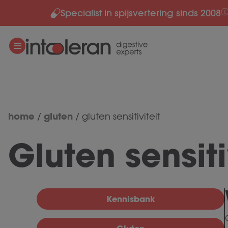
Specialist in spijsvertering sinds 2008
Meteen naar de content
home
gluten
/
/
gluten sensitiviteit
Gluten sensiti
Kennisbank