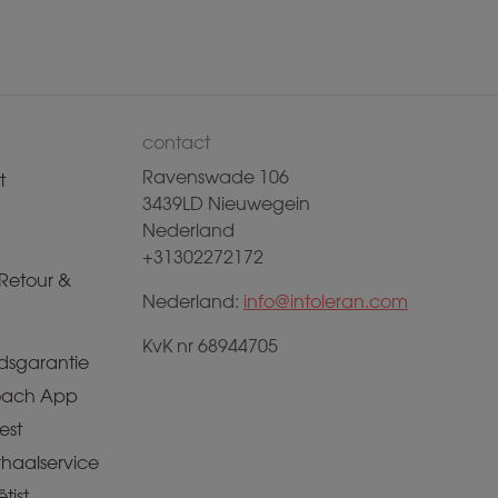
contact
Ravenswade 106
t
3439LD Nieuwegein
Nederland
+31302272172
Retour &
Nederland:
info@intoleran.com
KvK nr 68944705
dsgarantie
ach App
est
rhaalservice
tist