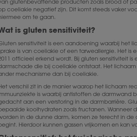
van glutenbevattende producten zoals brood of pas
op coeliakie negatief zijn. Dit komt steeds vaker vo
hiermee om te gaan.
Wat is gluten sensitiviteit?
Gluten sensitiviteit is een aandoening waarbij het 
sprake is van coeliakie of een tarweallergie. Het is
2011 officieel erkend wordt. Bij gluten sensitiviteit 
darmschade die bij coeliakie ontstaat. Het lichaam
ander mechanisme dan bij coeliakie.
Het verschil zit in de manier waarop het lichaam re
immuunziekte is waarbij antistoffen de darmwand bes
gedacht aan een verstoring in de darmbarrière. Gl
bepaalde koolhydraten zoals fructanen. Wanneer d
worden in de dunne darm, komen ze terecht in de
begint. Hierdoor kunnen gassen vrijkomen en kan 