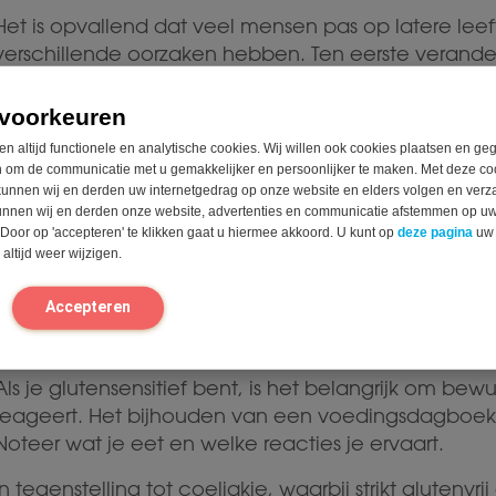
Het is opvallend dat veel mensen pas op latere leeft
verschillende oorzaken hebben. Ten eerste verander
wordt – de productie van spijsverteringsenzymen 
darmflora kan veranderen. Deze veranderingen ku
voorkeuren
voedingsstoffen worden verwerkt.
en altijd functionele en analytische cookies. Wij willen ook cookies plaatsen en g
 om de communicatie met u gemakkelijker en persoonlijker te maken. Met deze co
Ook externe factoren spelen een rol. Een infectie, a
unnen wij en derden uw internetgedrag op onze website en elders volgen en verz
darmbarrière beïnvloeden. Tijdens herstelperiodes
unnen wij en derden onze website, advertenties en communicatie afstemmen op u
 Door op 'accepteren' te klikken gaat u hiermee akkoord. U kunt op
deze pagina
uw
voedingsstoffen anders verlopen. Het is belangrijk o
altijd weer wijzigen.
eiwitten bevat, maar ook fermenteerbare koolhydra
galactosidase kan ondersteuning bieden bij de ve
n
Accepteren
Leven met gluten sensitiviteit: prakt
Als je glutensensitief bent, is het belangrijk om bew
reageert. Het bijhouden van een voedingsdagboek
Noteer wat je eet en welke reacties je ervaart.
In tegenstelling tot coeliakie, waarbij strikt glutenvr