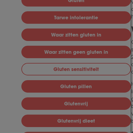
Gluten
Tarwe intolerantie
Waar zitten gluten in
Waar zitten geen gluten in
Gluten sensitiviteit
Gluten pillen
Glutenvrij
Glutenvrij dieet