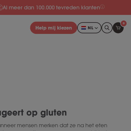
Al meer dan 100.000 tevreden klanten
0
Help mij kiezen
NL
geert op gluten
t wanneer mensen merken dat ze na het eten