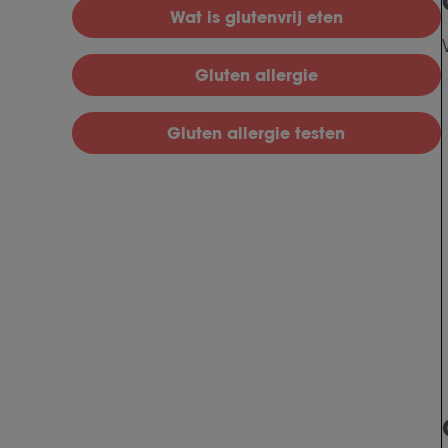
Wat is glutenvrij eten
Gluten allergie
Gluten allergie testen