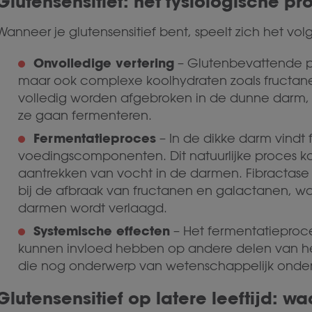
Glutensensitief: het fysiologische pr
Wanneer je glutensensitief bent, speelt zich het vol
Onvolledige vertering
– Glutenbevattende pr
maar ook complexe koolhydraten zoals fructa
volledig worden afgebroken in de dunne darm,
ze gaan fermenteren.
Fermentatieproces
– In de dikke darm vindt
voedingscomponenten. Dit natuurlijke proces ka
aantrekken van vocht in de darmen. Fibractase
bij de afbraak van fructanen en galactanen, wa
darmen wordt verlaagd.
Systemische effecten
– Het fermentatieproce
kunnen invloed hebben op andere delen van h
die nog onderwerp van wetenschappelijk onderz
Glutensensitief op latere leeftijd: 