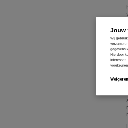
Jouw 
Wij gebruik
verzamelen
gegevens k
Hierdoor k
interesses.
voorkeuren 
Weigere