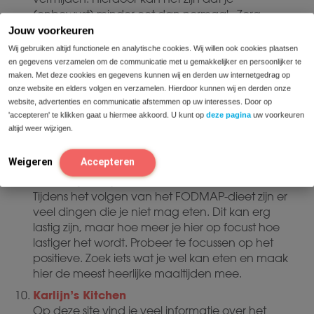
(onbewust) minder eet dan normaal. Zorg
daarom dat je zes eetmomenten per dag hebt,
Jouw voorkeuren
zodat je meer mogelijkheden hebt tot het eten
Wij gebruiken altijd functionele en analytische cookies. Wij willen ook cookies plaatsen
van voldoende energie.
en gegevens verzamelen om de communicatie met u gemakkelijker en persoonlijker te
maken. Met deze cookies en gegevens kunnen wij en derden uw internetgedrag op
Bij vrienden en familie eten
onze website en elders volgen en verzamelen. Hierdoor kunnen wij en derden onze
Door aan je vrienden en familie te vertellen
website, advertenties en communicatie afstemmen op uw interesses. Door op
waar je mee bezig bent, kunnen zij rekening met
'accepteren' te klikken gaat u hiermee akkoord. U kunt op
deze pagina
uw voorkeuren
je houden. Geef aan welke producten je wel en
altijd weer wijzigen.
niet kan eten of kies voor zekerheid en kook
gezellig samen.
Weigeren
Accepteren
Focus op het positieve
Tijdens het volgen van het FODMAP-dieet zijn er
veel dingen die je niet mag eten. Dit kan erg
lastig zijn, maar hoe meer je hier op focust hoe
lastiger het wordt. Probeer te focussen op het
positieve. Zoek iets wat je wel kan eten en maak
hier de meest heerlijke maaltijden mee.
Karlijn’s Kitchen
Op deze site vind je veel informatie over het