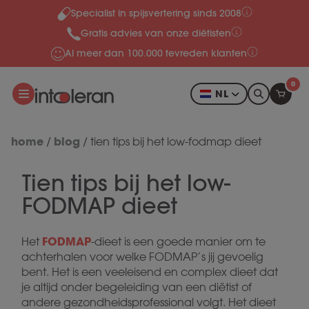
Specialist in spijsvertering sinds 2008
Meteen naar de content
Gratis advies van onze diëtisten
Al meer dan 100.000 tevreden klanten
0
NL
home
blog
/
/
tien tips bij het low-fodmap dieet
Tien tips bij het low-
FODMAP dieet
FODMAP
Het
-dieet is een goede manier om te
achterhalen voor welke FODMAP’s jij gevoelig
bent. Het is een veeleisend en complex dieet dat
je altijd onder begeleiding van een diëtist of
andere gezondheidsprofessional volgt. Het dieet