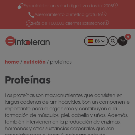
Especialistas en salud digestiva desde 2008
Ir al contenido
Asesoramiento dietético gratuito
Más de 100.000 clientes satisfechos
0
ES
home
nutrición
/
/
proteínas
Proteínas
Las proteínas son macronutrientes que consisten en
largas cadenas de aminoácidos. Son un componente
importante para el organismo y contribuyen a la
formación de músculos, piel, cabello y uñas. Además,
también intervienen en la producción de enzimas,
hormonas y otras sustancias corporales que son