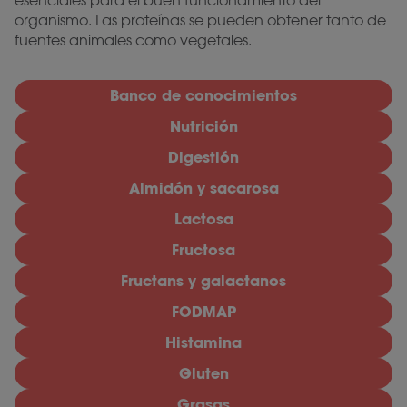
esenciales para el buen funcionamiento del
organismo. Las proteínas se pueden obtener tanto de
fuentes animales como vegetales.
Banco de conocimientos
Nutrición
Digestión
Almidón y sacarosa
Lactosa
Fructosa
Fructans y galactanos
FODMAP
Histamina
Gluten
Grasas