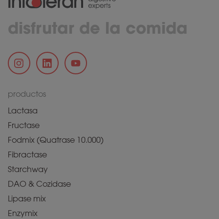
disfrutar de la comida
productos
Lactasa
Fructase
Fodmix (Quatrase 10.000)
Fibractase
Starchway
DAO & Cozidase
Lipase mix
Enzymix