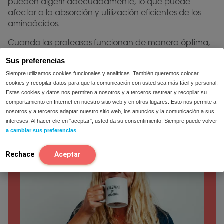
pueden digerir adecuadamente, lo que puede
afectar a la absorción y utilización eficientes de los
aminoácidos.
Cuando las proteasas funcionan de manera óptima,
los aminoácidos liberados de las proteínas pueden ser
Sus preferencias
absorbidos eficazmente a través de la pared intestinal
Siempre utilizamos cookies funcionales y analíticas. También queremos colocar
y utilizados por el organismo para obtener energía y
cookies y recopilar datos para que la comunicación con usted sea más fácil y personal.
repararse.
Estas cookies y datos nos permiten a nosotros y a terceros rastrear y recopilar su
comportamiento en Internet en nuestro sitio web y en otros lugares. Esto nos permite a
nosotros y a terceros adaptar nuestro sitio web, los anuncios y la comunicación a sus
intereses. Al hacer clic en "aceptar", usted da su consentimiento. Siempre puede volver
a cambiar sus preferencias
.
Rechace
Aceptar