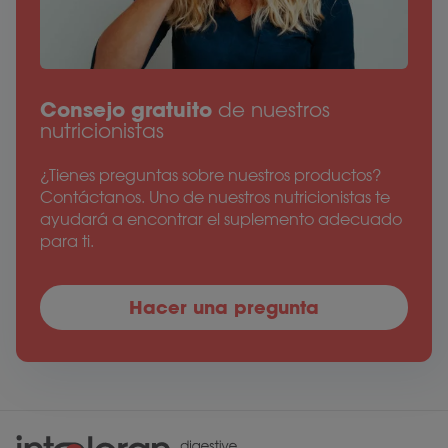
Consejo gratuito
de nuestros
nutricionistas
¿Tienes preguntas sobre nuestros productos?
Contáctanos. Uno de nuestros nutricionistas te
ayudará a encontrar el suplemento adecuado
para ti.
Hacer una pregunta