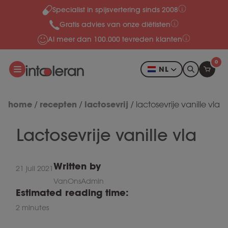
Specialist in spijsvertering sinds 2008
Meteen naar de content
Gratis advies van onze diëtisten
Al meer dan 100.000 tevreden klanten
0
NL
home
recepten
lactosevrij
/
/
/
lactosevrije vanille vla
Lactosevrije vanille vla
Written by
21 juli 2021
VanOnsAdmin
Estimated reading time:
2 minutes