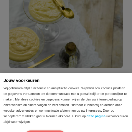
Jouw voorkeuren
Wij gebruiken altijd functionele en analytische cookies. Wij willen ook cookies plaatsen
Gerelateerde recepten
en gegevens verzamelen om de communicatie met u gemakkelijker en persoonlijker te
maken. Met deze cookies en gegevens kunnen wij en derden uw internetgedrag op
onze website en elders volgen en verzamelen. Hierdoor kunnen wij en derden onze
Vezelrijke
website, advertenties en communicatie afstemmen op uw interesses. Door op
'accepteren' te klikken gaat u hiermee akkoord. U kunt op
deze pagina
uw voorkeuren
zomersmoothie met
altijd weer wijzigen.
rood fruit