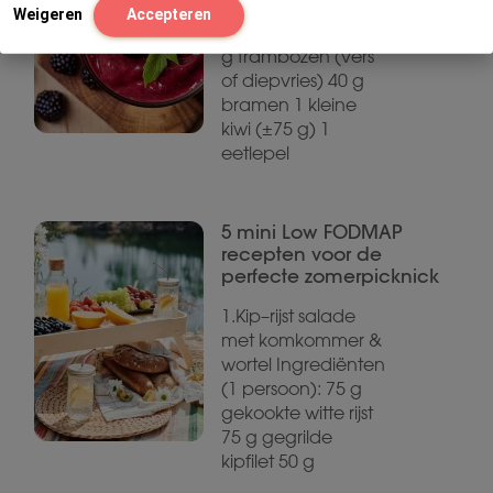
Ingrediënten (1
Weigeren
Accepteren
grote smoothie) 40
g frambozen (vers
of diepvries) 40 g
bramen 1 kleine
kiwi (±75 g) 1
eetlepel
5 mini Low FODMAP
recepten voor de
perfecte zomerpicknick
1.Kip–rijst salade
met komkommer &
wortel Ingrediënten
(1 persoon): 75 g
gekookte witte rijst
75 g gegrilde
kipfilet 50 g