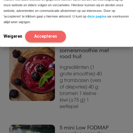
onze website en elders volgen en verzamelen. Hierdoor kunnen wij en derden onze
website, advertenties en communicatie afstemmen op uw interesses. Door op
'accepteren' te klikken gaat u hiermee akkoord. U kunt op
deze pagina
uw voorkeuren
Gerelateerde recepten
altijd weer wijzigen.
Weigeren
Accepteren
Vezelrijke
zomersmoothie met
rood fruit
Ingrediënten (1
grote smoothie) 40
g frambozen (vers
of diepvries) 40 g
bramen 1 kleine
kiwi (±75 g) 1
eetlepel
5 mini Low FODMAP