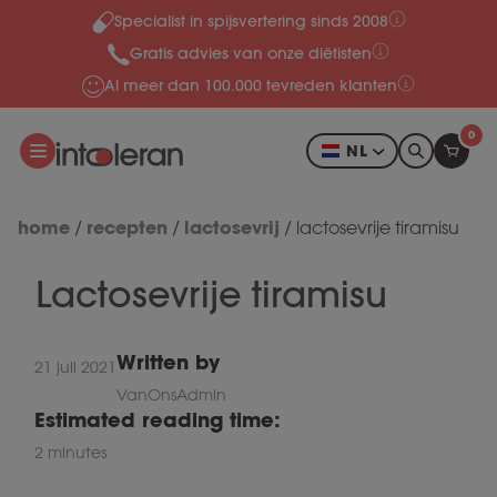
Specialist in spijsvertering sinds 2008
Meteen naar de content
Gratis advies van onze diëtisten
Al meer dan 100.000 tevreden klanten
0
NL
home
recepten
lactosevrij
/
/
/
lactosevrije tiramisu
Lactosevrije tiramisu
Written by
21 juli 2021
VanOnsAdmin
Estimated reading time:
2 minutes