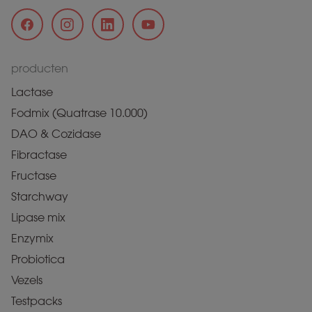
producten
Lactase
Fodmix (Quatrase 10.000)
DAO & Cozidase
Fibractase
Fructase
Starchway
Lipase mix
Enzymix
Probiotica
Vezels
Testpacks