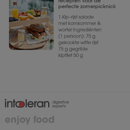
recepten voor de
perfecte zomerpicknick
1.Kip–rijst salade
met komkommer &
wortel Ingrediënten
(1 persoon): 75 g
gekookte witte rijst
75 g gegrilde
kipfilet 50 g
enjoy food