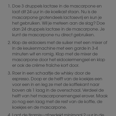
Doe 3 druppels lactase
in de mascarpone en
laat dit 24 uur in de koelkast staan. Nu is de
mascarpone grotendeels lactosevrij en kun je
het gebruiken. Wil je meteen aan de slag? Doe
dan 24 druppels lactase
in de mascarpone. Je
kunt de mascarpone nu direct gebruiken.
Klop de eidooiers met de suiker met een mixer of
in de keukenmachine met een garde in 3-4
minuten wit en romig. Klop met de mixer de
mascarpone door het eidooiermengsel en klop
er ook de crème fraîche kort door.
Roer in een schaaltje de whisky door de
espresso. Doop er de helft van de koekjes een
voor een in en leg ze met de koffiekant naar
boven als 1 laag in de ovenschaal. Verdeel de
helft van het mascarponemengsel erover. Maak
zo nog een laag met de rest van de koffie, de
koekjes en de mascarpone.
Laat de tiramisu afgedekt minimaal 2 uur in de