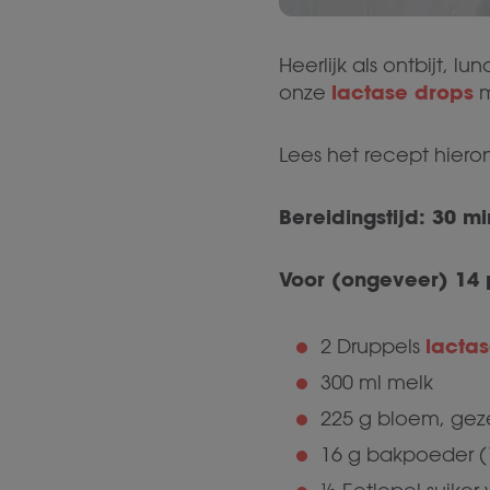
Heerlijk als ontbijt,
lactase drops
onze
m
Lees het recept hiero
Bereidingstijd: 30 m
Voor (ongeveer) 14 
lacta
2 Druppels
300 ml melk
225 g bloem, gez
16 g bakpoeder (