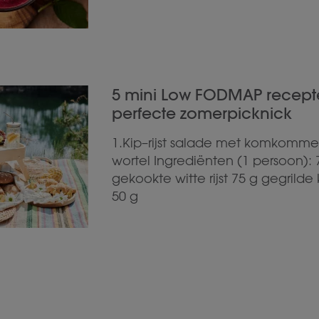
5 mini Low FODMAP recept
perfecte zomerpicknick
1.Kip–rijst salade met komkomme
wortel Ingrediënten (1 persoon): 
gekookte witte rijst 75 g gegrilde k
50 g