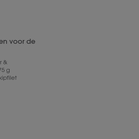
en voor de
r &
75 g
ipfilet