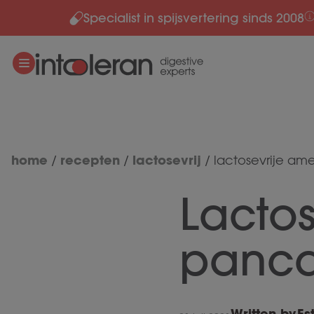
Specialist in spijsvertering sinds 2008
Meteen naar de content
home
recepten
lactosevrij
/
/
/
lactosevrije am
Lacto
panca
Written by
Es