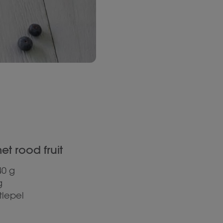
t rood fruit
40 g
g
tlepel