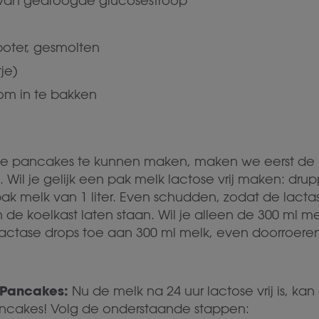
r van gedroogde glucosestroop
 boter, gesmolten
je)
om in te bakken
 pancakes te kunnen maken, maken we eerst de m
 Wil je gelijk een pak melk lactose vrij maken: drup
pak melk van 1 liter. Even schudden, zodat de lac
de koelkast laten staan. Wil je alleen de 300 ml me
actase drops toe aan 300 ml melk, even doorroeren
 Pancakes:
Nu de melk na 24 uur lactose vrij is, ka
ncakes! Volg de onderstaande stappen: