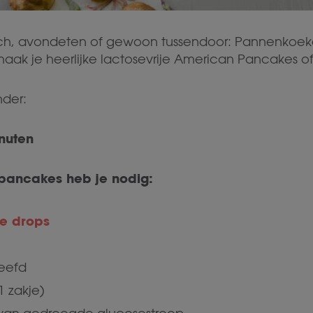
 lunch, avondeten of gewoon tussendoor: Pannenkoe
aak je heerlijke lactosevrije American Pancakes of z
nder:
inuten
pancakes heb je nodig:
se drops
eefd
1 zakje)