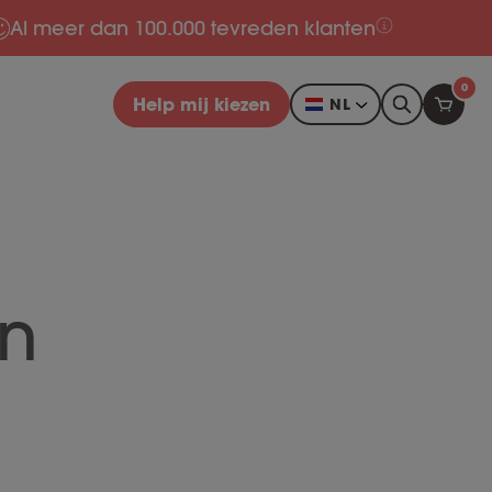
Al meer dan 100.000 tevreden klanten
0
Help mij kiezen
NL
an