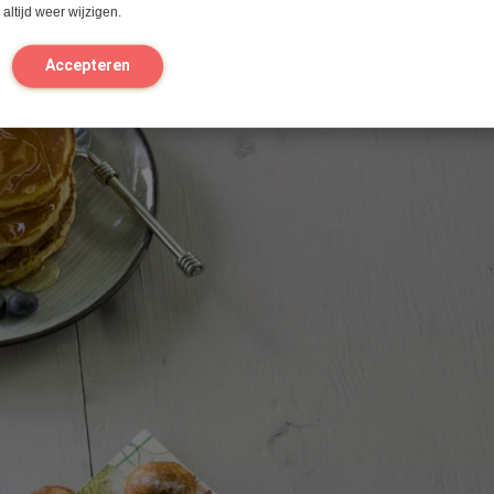
altijd weer wijzigen.
n
Accepteren