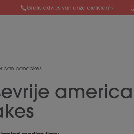
Gratis advies van onze diëtisten
erican pancakes
sevrije americ
kes
timated reading time: