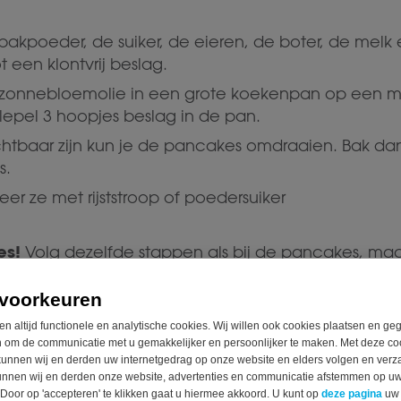
bakpoeder, de suiker, de eieren, de boter, de melk
 een klontvrij beslag.
e zonnebloemolie in een grote koekenpan op een 
epel 3 hoopjes beslag in de pan.
zichtbaar zijn kun je de pancakes omdraaien. Bak d
s.
eer ze met rijststroop of poedersuiker
es!
Volg dezelfde stappen als bij de pancakes, maa
voorkeuren
s of poffertjes met vers fruit dat je goed kunt ver
en altijd functionele en analytische cookies. Wij willen ook cookies plaatsen en g
 om de communicatie met u gemakkelijker en persoonlijker te maken. Met deze co
unnen wij en derden uw internetgedrag op onze website en elders volgen en verz
unnen wij en derden onze website, advertenties en communicatie afstemmen op u
 Door op 'accepteren' te klikken gaat u hiermee akkoord. U kunt op
deze pagina
uw