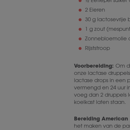
½ Eetlepel suike
2 Eieren
30 g lactosevrije
1 g zout (mespunt
Zonnebloemolie 
Rijststroop
Voorbereiding:
Om de
onze lactase druppels.
lactase drops in een 
vermengd en 24 uur in 
voeg dan 2 druppels l
koelkast laten staan.
Bereiding American
het maken van de pa