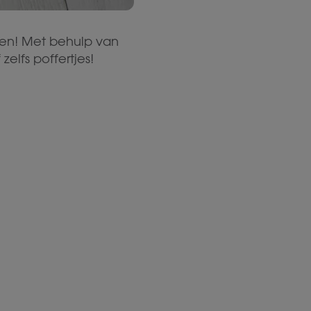
ken! Met behulp van
elfs poffertjes!