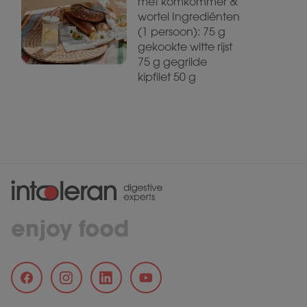
met komkommer &
wortel Ingrediënten
(1 persoon): 75 g
gekookte witte rijst
75 g gegrilde
kipfilet 50 g
enjoy food