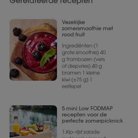
Gerelateerde recepten
Vezelrijke
zomersmoothie met
rood fruit
Ingrediënten (1
grote smoothie) 40
g frambozen (vers
of diepvries) 40 g
bramen 1 kleine
kiwi (±75 g) 1
eetlepel
5 mini Low FODMAP
recepten voor de
perfecte zomerpicknick
1.Kip–rijst salade