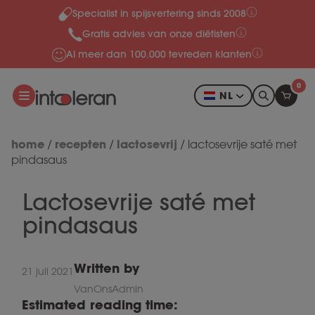
Specialist in spijsvertering sinds 2008
Meteen naar de content
Gratis advies van onze diëtisten
Al meer dan 100.000 tevreden klanten
0
NL
home
recepten
lactosevrij
/
/
/
lactosevrije saté met
pindasaus
Lactosevrije saté met
pindasaus
Written by
21 juli 2021
VanOnsAdmin
Estimated reading time: