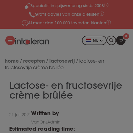
Specialist in spijsvertering sinds 2008
Meteen naar de content
Gratis advies van onze diëtisten
Al meer dan 100.000 tevreden klanten
0
NL
home
recepten
lactosevrij
/
/
/
lactose- en
fructosevrije crème brûlée
Lactose- en fructosevrije
crème brûlée
Written by
21 juli 2021
VanOnsAdmin
Estimated reading time: