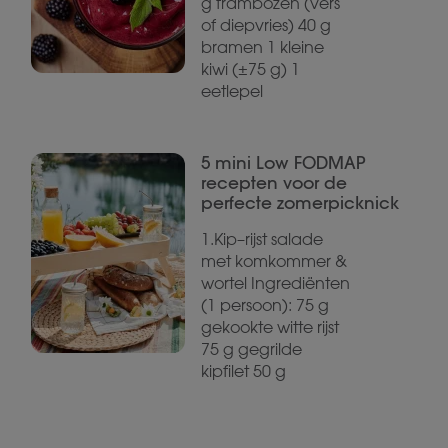
g frambozen (vers
of diepvries) 40 g
bramen 1 kleine
kiwi (±75 g) 1
eetlepel
5 mini Low FODMAP
recepten voor de
perfecte zomerpicknick
1.Kip–rijst salade
met komkommer &
wortel Ingrediënten
(1 persoon): 75 g
gekookte witte rijst
75 g gegrilde
kipfilet 50 g