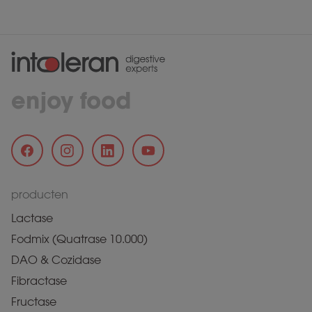
enjoy food
producten
Lactase
Fodmix (Quatrase 10.000)
DAO & Cozidase
Fibractase
Fructase