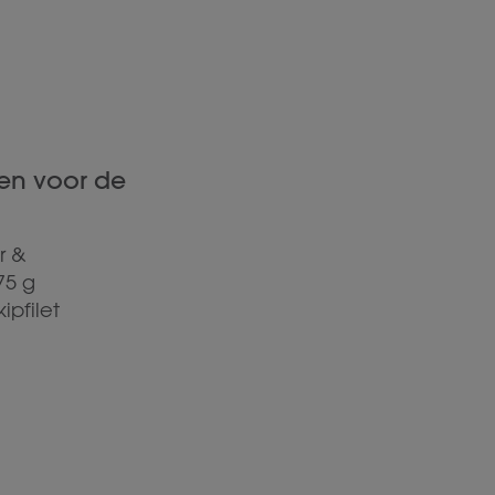
en voor de
r &
75 g
ipfilet