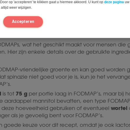
 Door op 'accepteren' te klikken gaat u hiermee akkoord. U kunt op
deze pagina
uw
altijd weer wijzigen.
n
Accepteren
 FODMAPs, wat het geschikt maakt voor mensen die g
. Hier zijn enkele details over de gebruikte ingred
ODMAP-vriendelijke groente en kan goed worden geb
dat spinazie niet goed voor je is, kun je het vervan
AP’s.
l
75 g
is tot
per portie laag in FODMAP’s, maar bij
te aardappel mannitol bevatten, een type FODMAP
wortel
t deze hoeveelheid gebruiken of eventueel
nger als je gevoelig bent voor FODMAP’s.
n goede keuze voor dit recept, omdat je ook lactos