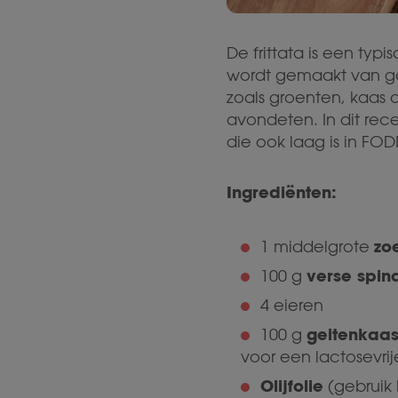
De frittata is een typ
wordt gemaakt van ge
zoals groenten, kaas o
avondeten. In dit rec
die ook laag is in FO
Ingrediënten:
zo
1 middelgrote
verse spin
100 g
4 eieren
geitenkaa
100 g
voor een lactosevrij
Olijfolie
(gebruik b