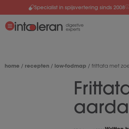
Specialist in spijsvertering sinds 2008
Meteen naar de content
home
recepten
low-fodmap
/
/
/
frittata met z
Fritta
aarda
Written b