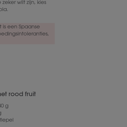
ker wilt zijn, kies
ola.
it is een Spaanse
edingsintoleranties,
t rood fruit
40 g
g
tlepel