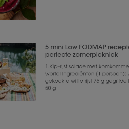
5 mini Low FODMAP recept
perfecte zomerpicknick
1.Kip–rijst salade met komkomme
wortel Ingrediënten (1 persoon): 
gekookte witte rijst 75 g gegrilde k
50 g