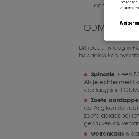
interesses.
apparaat.
voorkeuren 
Weigere
FODMAPs:
Dit recept is laag in
bepaalde koolhydraten
Spinazie
is een F
Als je echter merkt 
ook laag is in FODM
Zoete aardappe
de 75 g kan de zoe
zoete aardappel to
gebruiken als verva
Geitenkaas
is ee