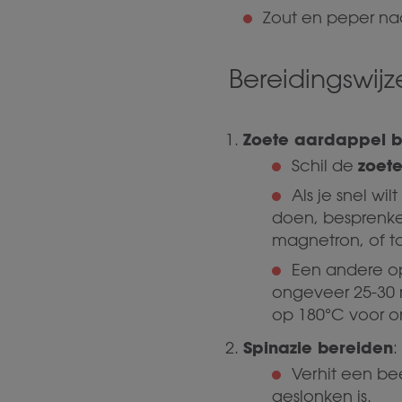
Zout en peper na
Bereidingswijz
Zoete aardappel b
zoet
Schil de
Als je snel w
doen, besprenkel
magnetron, of to
Een andere op
ongeveer 25-30 m
op 180°C voor o
Spinazie bereiden
:
Verhit een bee
geslonken is.