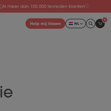
Al meer dan 100.000 tevreden klanten
0
Help mij kiezen
NL
ie