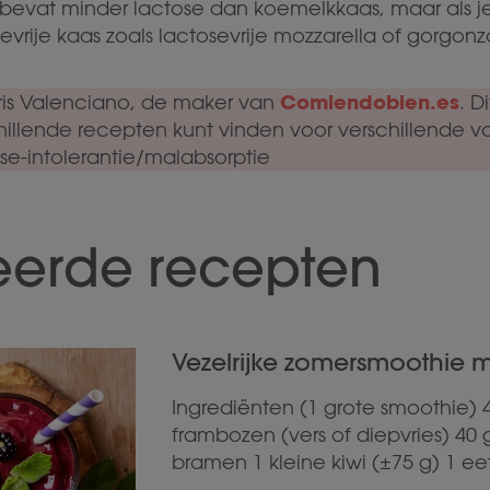
evat minder lactose dan koemelkkaas, maar als je ze
vrije kaas zoals lactosevrije mozzarella of gorgonz
Comiendobien.es
 Iris Valenciano, de maker van
. D
hillende recepten kunt vinden voor verschillende vo
e-intolerantie/malabsorptie
eerde recepten
Vezelrijke zomersmoothie me
Ingrediënten (1 grote smoothie) 
frambozen (vers of diepvries) 40 
bramen 1 kleine kiwi (±75 g) 1 ee