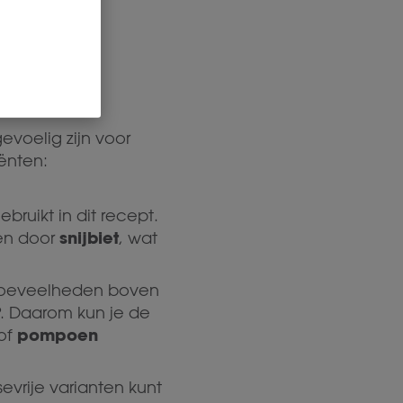
evoelig zijn voor
iënten:
ruikt in dit recept.
snijbiet
gen door
, wat
 hoeveelheden boven
. Daarom kun je de
pompoen
of
evrije varianten kunt