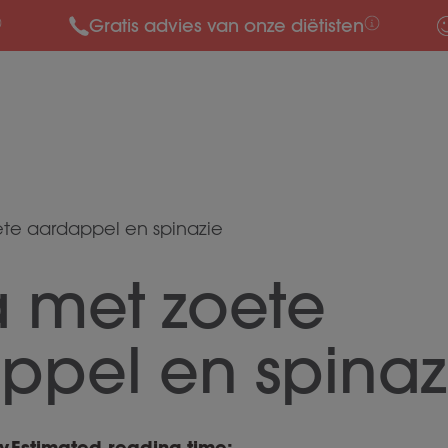
Gratis advies van onze diëtisten
oete aardappel en spinazie
ta met zoete
ppel en spinaz
y
Estimated reading time: