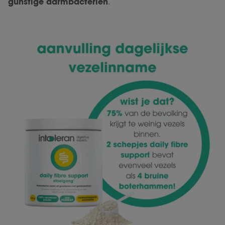
gunstige darmbacteriën
.