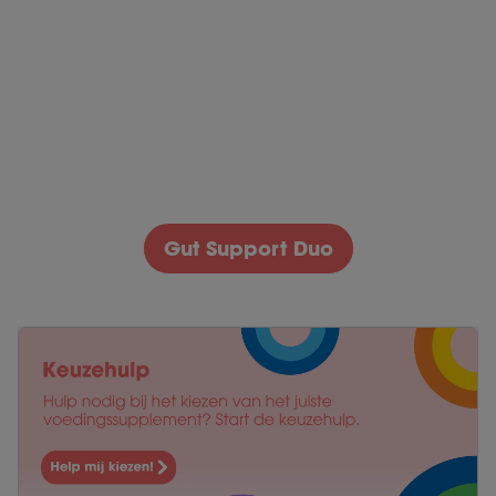
Kruidenmix met gember, munt en
koriander
€
32,95
Toevoegen
Gut Support Duo