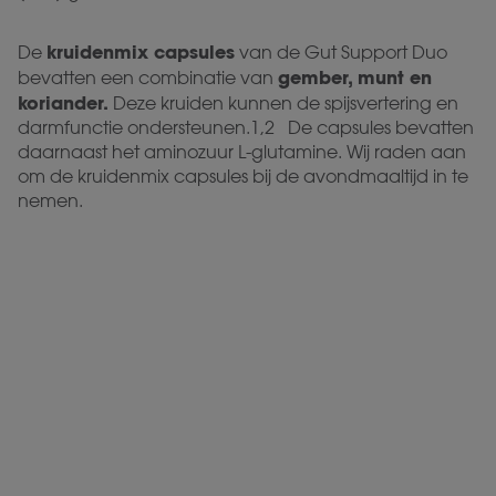
kruidenmix capsules
De
van de Gut Support Duo
gember, munt en
bevatten een combinatie van
koriander.
Deze kruiden kunnen de spijsvertering en
darmfunctie ondersteunen.1,2 De capsules bevatten
daarnaast het aminozuur L-glutamine. Wij raden aan
om de kruidenmix capsules bij de avondmaaltijd in te
nemen.
Gut Support Duo
30 Probiotica & 30 Kruidenmix Capsules
Combinatie van probiotica en kruiden
Ondersteunt de darmfunctie en
spijsvertering
5 Bacteriestammen met 12 miljard
levende bacteriën