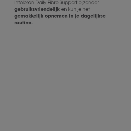
Intoleran Daily Fibre Support bijzonder
gebruiksvriendelijk
en kun je het
gemakkelijk opnemen in je dagelijkse
routine.
Daily Fibre Support
175 gr
Ondersteunt de darmwerking en
1
stoelgang
*
Draagt bij aan dagelijkse
vezelbehoefte
Prebiotische guarboonvezel met
gemberextract
Volledig oplosbaar in eten en drinken
€
27,95
Toevoegen