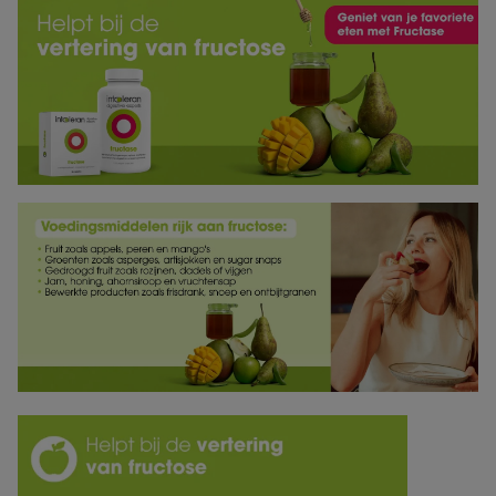
Monash University. FODMAP’s zijn een groep suikers
die onverteerbaar zijn of slecht worden opgenomen
door het maag-darmkanaal. Monsters van dit product
zijn geanalyseerd en geclassificeerd als laag
FODMAP. Het Monash University Low FODMAP
Gecertificeerd handelsmerk wordt onder licentie
gebruikt in Nederland door Intoleran. Eén portie van
dit product kan helpen bij het volgen van het Monash
University Low FODMAP dieet™. Een strikt laag
FODMAP-dieet mag niet worden begonnen zonder
toezicht van een arts.