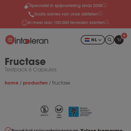
Specialist in spijsvertering sinds 2008
Meteen naar de content
Gratis advies van onze diëtisten
Al meer dan 100.000 tevreden klanten
0
NL
Fructase
Testpack 6 Capsules
home
producten
/
/
fructase
Bevat het spijsverteringenzym
Xylose Isomerase