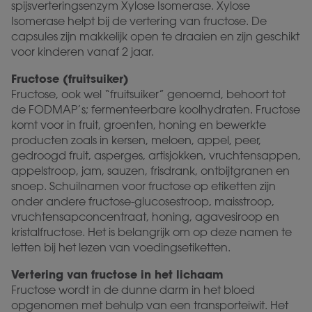
spijsverteringsenzym Xylose Isomerase. Xylose
Isomerase helpt bij de vertering van fructose. De
capsules zijn makkelijk open te draaien en zijn geschikt
voor kinderen vanaf 2 jaar.
Fructose (fruitsuiker)
Fructose, ook wel “fruitsuiker” genoemd, behoort tot
de FODMAP’s; fermenteerbare koolhydraten. Fructose
komt voor in fruit, groenten, honing en bewerkte
producten zoals in kersen, meloen, appel, peer,
gedroogd fruit, asperges, artisjokken, vruchtensappen,
appelstroop, jam, sauzen, frisdrank, ontbijtgranen en
snoep. Schuilnamen voor fructose op etiketten zijn
onder andere fructose-glucosestroop, maisstroop,
vruchtensapconcentraat, honing, agavesiroop en
kristalfructose. Het is belangrijk om op deze namen te
letten bij het lezen van voedingsetiketten.
Vertering van fructose in het lichaam
Fructose wordt in de dunne darm in het bloed
opgenomen met behulp van een transporteiwit. Het