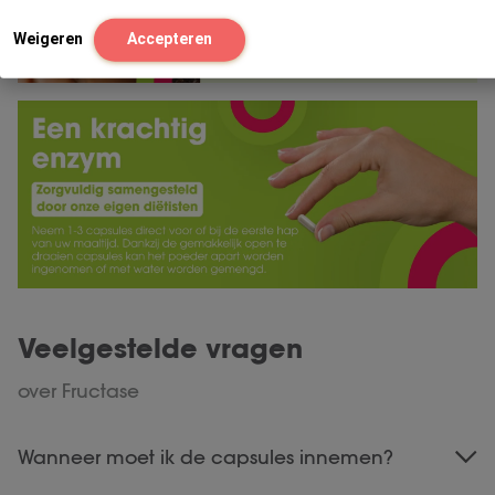
Weigeren
Accepteren
Veelgestelde vragen
over Fructase
Wanneer moet ik de capsules innemen?