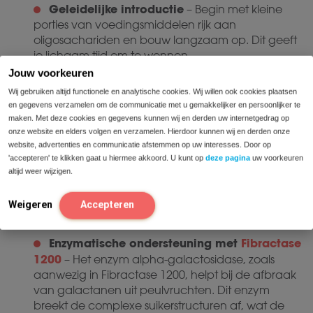
Geleidelijke introductie
– Begin met kleine
porties van voedingsmiddelen rijk aan
oligosachariden en bouw langzaam op. Dit geeft
je lichaam tijd om te wennen.
Jouw voorkeuren
Slimme alternatieven
– Experimenteer met
verschillende granen zoals spelt of haver als
Wij gebruiken altijd functionele en analytische cookies. Wij willen ook cookies plaatsen
en gegevens verzamelen om de communicatie met u gemakkelijker en persoonlijker te
alternatief voor tarwe. Gebruik knoflookolie in
maken. Met deze cookies en gegevens kunnen wij en derden uw internetgedrag op
plaats van verse knoflook voor de smaak zonder
onze website en elders volgen en verzamelen. Hierdoor kunnen wij en derden onze
de fructanen.
website, advertenties en communicatie afstemmen op uw interesses. Door op
Bereidingstechnieken
'accepteren' te klikken gaat u hiermee akkoord. U kunt op
deze pagina
uw voorkeuren
– Het weken van
altijd weer wijzigen.
peulvruchten en het weggooien van het
weekwater kan het galactanengehalte
Weigeren
Accepteren
verminderen. Goed doorkoken van groenten kan
de structuur van oligosachariden beïnvloeden.
Enzymatische ondersteuning met
Fibractase
1200
– Het enzym alpha-galactosidase, zoals
aanwezig in Fibractase 1200, helpt bij de afbraak
van galactanen uit peulvruchten. Dit enzym
breekt de complexe suikerstructuren af, wat de