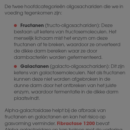
De twee hoofdcategorieën oligosachariden die we in
voeding tegenkomen zijn:
Fructanen
(fructo-oligosachariden): Deze
bestaan uit ketens van fructosemoleculen. Het
menselijk lichaam mist het enzym om deze
fructanen af te breken, waardoor ze onverteerd
de dikke darm bereiken waar ze door
darmbacteriën worden gefermenteerd.
Galactanen
(galacto-oligosachariden): Dit zijn
ketens van galactosemoleculen. Net als fructanen
kunnen deze niet worden afgebroken in de
dunne darm door het ontbreken van het juiste
enzym, waardoor fermentatie in de dikke darm
plaatsvindt.
Alpha-galactosidase helpt bij de afbraak van
fructanen en galactanen en kan het risico op
Fibractase 1200
gasvorming verminder.
bevat
Alpha-galactosidase en kan helpen met de vertering