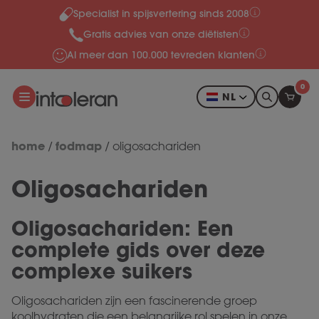
Specialist in spijsvertering sinds 2008
Meteen naar de content
Gratis advies van onze diëtisten
Al meer dan 100.000 tevreden klanten
0
NL
home
fodmap
/
/
oligosachariden
Oligosachariden
Oligosachariden: Een
complete gids over deze
complexe suikers
Oligosachariden zijn een fascinerende groep
koolhydraten die een belangrijke rol spelen in onze