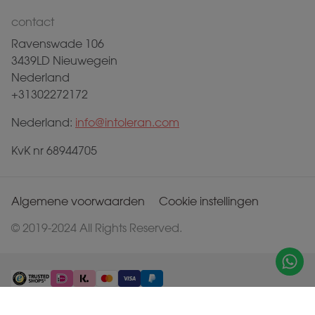
contact
Ravenswade 106
3439LD Nieuwegein
Nederland
+31302272172
Nederland:
info@intoleran.com
KvK nr 68944705
Algemene voorwaarden
Cookie instellingen
© 2019-2024 All Rights Reserved.