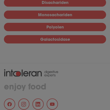
Disachariden
Monosachariden
Polyolen
Galactosidase
enjoy food