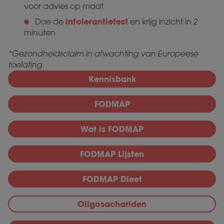
voor advies op maat
intolerantietest
Doe de
en krijg inzicht in 2
minuten
*Gezondheidsclaim in afwachting van Europeese
toelating.
Kennisbank
FODMAP
Wat is FODMAP
FODMAP Lijsten
FODMAP Dieet
Oligosachariden