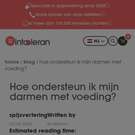
Specialist in spijsvertering sinds 2008
Meteen naar de content
Gratis advies van onze diëtisten
Al meer dan 100.000 tevreden klanten
0
NL
home
blog
/
/
hoe ondersteun ik mijn darmen met
voeding?
Hoe ondersteun ik mijn
darmen met voeding?
spijsvertering
Written by
24 juli 2024
Iris Wierda
Estimated reading time: