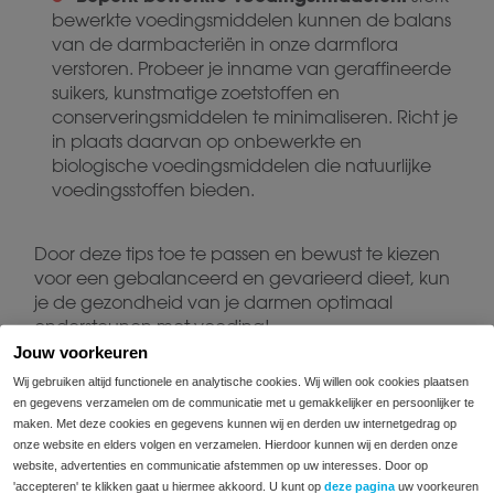
bewerkte voedingsmiddelen kunnen de balans
van de darmbacteriën in onze darmflora
verstoren. Probeer je inname van geraffineerde
suikers, kunstmatige zoetstoffen en
conserveringsmiddelen te minimaliseren. Richt je
in plaats daarvan op onbewerkte en
biologische voedingsmiddelen die natuurlijke
voedingsstoffen bieden.
Door deze tips toe te passen en bewust te kiezen
voor een gebalanceerd en gevarieerd dieet, kun
je de gezondheid van je darmen optimaal
ondersteunen met voeding!
Jouw voorkeuren
Wij gebruiken altijd functionele en analytische cookies. Wij willen ook cookies plaatsen
en gegevens verzamelen om de communicatie met u gemakkelijker en persoonlijker te
Gerelateerde berichten
maken. Met deze cookies en gegevens kunnen wij en derden uw internetgedrag op
onze website en elders volgen en verzamelen. Hierdoor kunnen wij en derden onze
website, advertenties en communicatie afstemmen op uw interesses. Door op
'accepteren' te klikken gaat u hiermee akkoord. U kunt op
deze pagina
uw voorkeuren