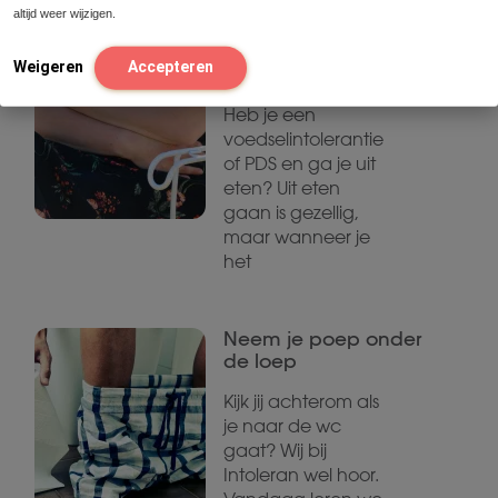
Hoe kan ik optimaal
altijd weer wijzigen.
genieten van etentjes
met een
Weigeren
Accepteren
voedingsintolerantie?
Heb je een
voedselintolerantie
of PDS en ga je uit
eten? Uit eten
gaan is gezellig,
maar wanneer je
het
Neem je poep onder
de loep
Kijk jij achterom als
je naar de wc
gaat? Wij bij
Intoleran wel hoor.