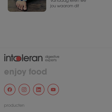
Vandaag leren we
jou waarom dit
enjoy food
producten