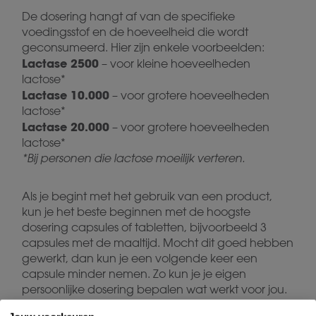
De dosering hangt af van de specifieke
voedingsstof en de hoeveelheid die wordt
geconsumeerd. Hier zijn enkele voorbeelden:
Lactase 2500
– voor kleine hoeveelheden
lactose*
Lactase 10.000
– voor grotere hoeveelheden
lactose*
Lactase 20.000
– voor grotere hoeveelheden
lactose*
*Bij personen die lactose moeilijk verteren.
Als je begint met het gebruik van een product,
kun je het beste beginnen met de hoogste
dosering capsules of tabletten, bijvoorbeeld 3
capsules met de maaltijd. Mocht dit goed hebben
gewerkt, dan kun je een volgende keer een
capsule minder nemen. Zo kun je je eigen
persoonlijke dosering bepalen wat werkt voor jou.