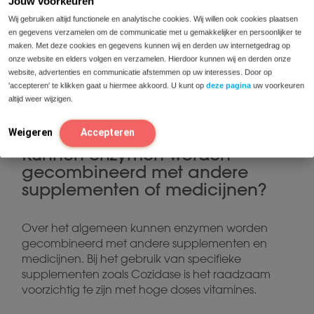
Jouw voorkeuren
Kan je lichaam wennen aan
Wij gebruiken altijd functionele en analytische cookies. Wij willen ook cookies plaatsen
enzymen?
en gegevens verzamelen om de communicatie met u gemakkelijker en persoonlijker te
maken. Met deze cookies en gegevens kunnen wij en derden uw internetgedrag op
onze website en elders volgen en verzamelen. Hierdoor kunnen wij en derden onze
Het gebruik van spijsverteringsenzymen heeft
website, advertenties en communicatie afstemmen op uw interesses. Door op
geen invloed op de eigen enzymproductie van
'accepteren' te klikken gaat u hiermee akkoord. U kunt op
deze pagina
uw voorkeuren
het lichaam. Je lichaam kan dus niet ‘wennen’
altijd weer wijzigen.
aan het gebruik van enzymen als supplement.
Weigeren
Accepteren
Kunnen enzymen worden
gecombineerd met andere
supplementen of medicijnen?
Over het algemeen kunnen enzymen worden
gecombineerd met andere supplementen en
medicijnen. Bij het gebruik van specifieke
supplementen zoals Cozidase is het raadzaam
voorzichtig te zijn met hoge doses vitamines.