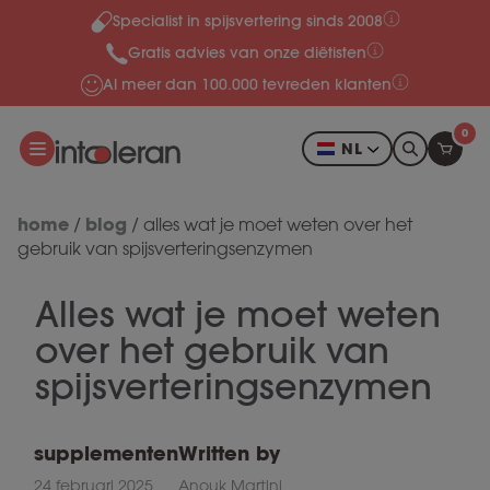
Specialist in spijsvertering sinds 2008
Meteen naar de content
Gratis advies van onze diëtisten
Al meer dan 100.000 tevreden klanten
0
NL
home
blog
/
/
alles wat je moet weten over het
gebruik van spijsverteringsenzymen
Alles wat je moet weten
over het gebruik van
spijsverteringsenzymen
supplementen
Written by
24 februari 2025
Anouk Martini