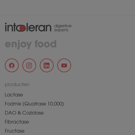
enjoy food
producten
Lactase
Fodmix (Quatrase 10.000)
DAO & Cozidase
Fibractase
Fructase