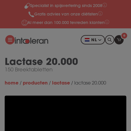
Specialist in spijsvertering sinds 2008
Meteen naar de content
Gratis advies van onze diëtisten
Al meer dan 100.000 tevreden klanten
0
NL
Lactase 20.000
150 Breektabletten
home
producten
lactase
/
/
/
lactase 20.000