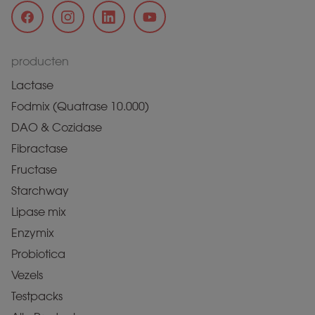
producten
Lactase
Fodmix (Quatrase 10.000)
DAO & Cozidase
Fibractase
Fructase
Starchway
Lipase mix
Enzymix
Probiotica
Vezels
Testpacks