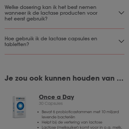
Na inname van de lactase tabletten of
Welke dosering kan ik het best nemen
capsules wordt de lactose uit de voeding
wanneer ik de lactase producten voor
direct verteerd.
De once a day is een
het eerst gebruik?
inwerktijd
probiotica met een gemiddelde
van 5-14 dagen.
Wanneer je lactase voor het eerst gebruikt
Hoe gebruik ik de lactase capsules en
raden we aan om te beginnen met de
tabletten?
hoogste dosering (per maaltijd):
tabletten
De
zijn breekbaar, waardoor ze
Lactase 20.000: 2 tabletten
gemakkelijk te doseren zijn. Ze zijn niet
Lactase 10.000: 3 capsules
gemaakt om op te kauwen. Wanneer je op de
Lactase 3000: 3 capsules
Je zou ook kunnen houden van …
tabletten kauwt kunnen ze aan de kiezen
Lactase 2500: 4 tabletjes
capsules
blijven plakken. De
kan je zijn geheel
doorslikken. Wanneer je moeite hebt met
Once a Day
slikken, kan je de capsule ook opendraaien en
30 Capsules
de inhoud oplossen in een glas water.
Bevat 6 probioticastammen met 10 miljard
levende bacteriën
Helpt bij de vertering van lactose
Lactose (melksuiker) komt voor in o.a. melk,