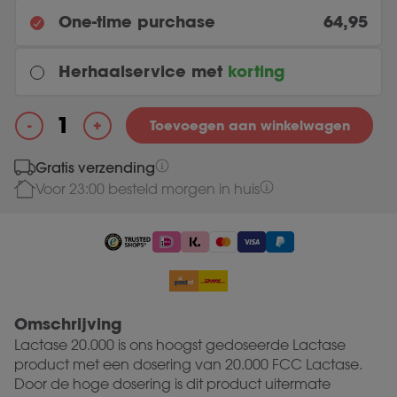
One-time purchase
64,95
Herhaalservice met
korting
Elke maand
+
-
Toevoegen aan winkelwagen
Original price was: 64.95.
58.46
Current price is: 58.46.
64.95
Lactase 20.000 aantal
Gratis verzending
Voor 23:00 besteld morgen in huis
Meest gekozen
Elke 3 maanden
Original price was: 64.95.
58.46
Current price is: 58.46.
64.95
Omschrijving
Lactase 20.000 is ons hoogst gedoseerde Lactase
product met een dosering van 20.000 FCC Lactase.
Door de hoge dosering is dit product uitermate