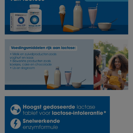
door het maag-darmkanaal. Monsters van dit product
zijn geanalyseerd en geclassificeerd als laag
FODMAP. Het Monash University Low FODMAP
Gecertificeerd handelsmerk wordt onder licentie
gebruikt in Nederland door Intoleran. Eén portie van
dit product kan helpen bij het volgen van het Monash
University Low FODMAP dieet™. Een strikt laag
FODMAP-dieet mag niet worden begonnen zonder
toezicht van een arts.