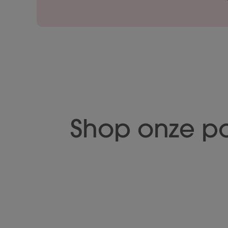
Shop onze p
Fodmix
Fodmix (Qu
(Quatrase
10.000)
10.000)
36 Capsules