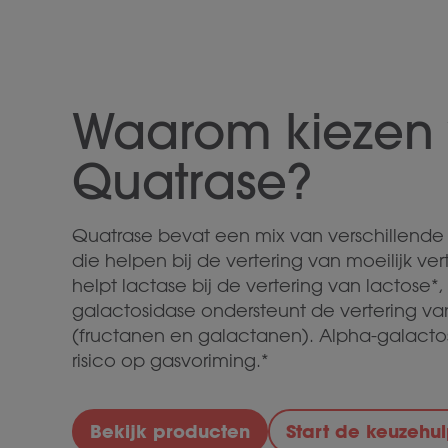
on
ik
let
eet
ge
Waarom kiezen 
on
al
va
Quatrase?
vo
ze
vo
Quatrase bevat een mix van verschillende 
wa
die helpen bij de vertering van moeilijk ve
me
helpt lactase bij de vertering van lactose*
pr
galactosidase ondersteunt de vertering v
di
(fructanen en galactanen). Alpha-galacto
he
he
risico op gasvoriming.*
in 
bu
Bekijk producten
Start de keuzehu