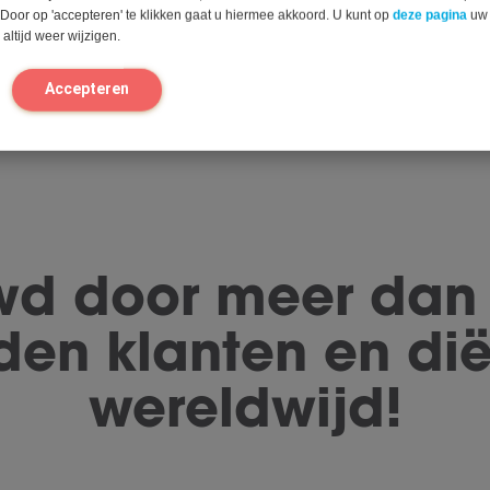
tevreden bent over 
 Door op 'accepteren' te klikken gaat u hiermee akkoord. U kunt op
deze pagina
uw
altijd weer wijzigen.
krijg je jouw geld ter
n
Accepteren
Probe
wd door meer dan
den klanten en dië
wereldwijd!