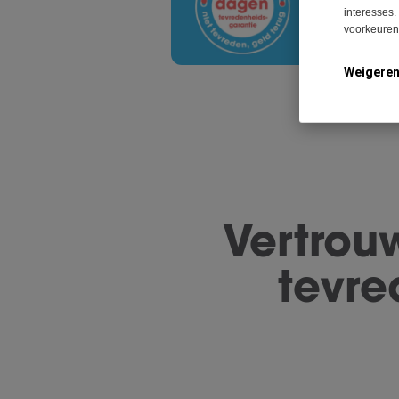
interesses.
voorkeuren 
Weigere
Vertrou
tevre