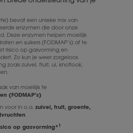
n brede ondersteuning van je
rte) bevat een unieke mix van
teerde enzymen die door onze
keld. Deze enzymen helpen moeilijk
raten en suikers (FODMAP’s) af te
t risico op gasvorming en
dert. Zo kun je weer zorgeloos
zoals zuivel, fruit, ui, knoflook,
ten.
aak van moeilijk te
ten (FODMAP’s)
zuivel, fruit, groente,
voor in o.a.
lvruchten
1
isico op gasvorming*