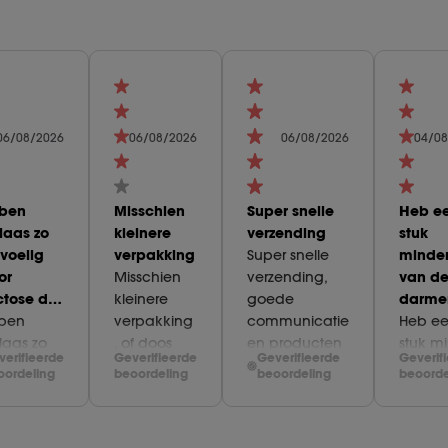
06/08/2026
06/08/2026
06/08/2026
04/08
 ben
Misschien
Super snelle
Heb e
laas zo
kleinere
verzending
stuk
voelig
verpakking
Super snelle
minder
or
Misschien
verzending,
van d
ctose d…
kleinere
goede
darme
 ben
verpakking
communicatie
Heb e
laas zo
, of doos
en producten
stuk m
verifieerde
Geverifieerde
Geverifieerde
Geverif
voelig
opvullen?
die
last va
oordeling
beoordeling
beoordeling
beoorde
or
Doos was
betrouwbaar
darme
ctose dat
aan alle
zijn
wat fijn 
lfs met
kanten