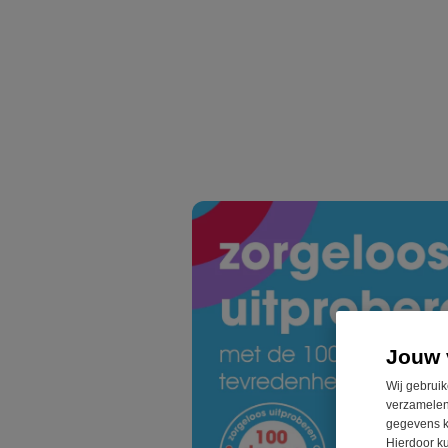
Jouw 
Wij gebruik
verzamelen
gegevens k
Hierdoor k