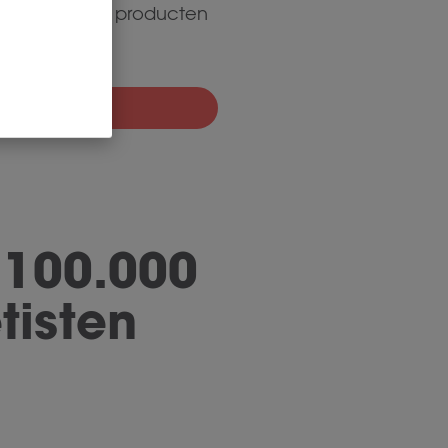
een van onze producten
ug gestort!
er het zelf
 100.000
tisten