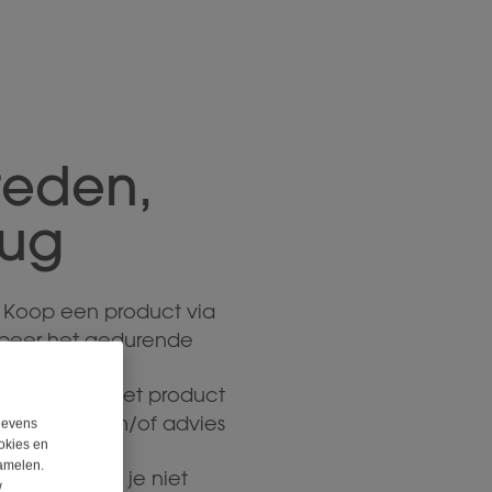
reden,
rug
. Koop een product via
obeer het gedurende
uit
il
. Gebruik het product
aanwijzing en/of advies
egevens
okies en
amelen.
eld terug!
Als je niet
w