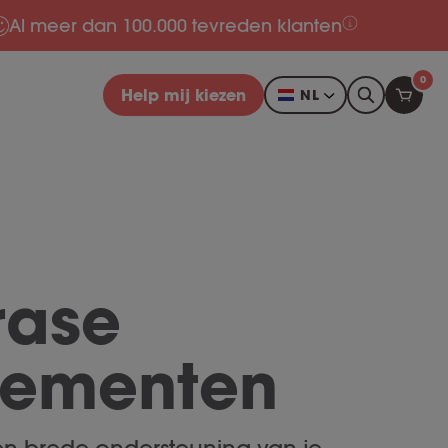
Al meer dan 100.000 tevreden klanten
0
Help mij kiezen
NL
rase
lementen