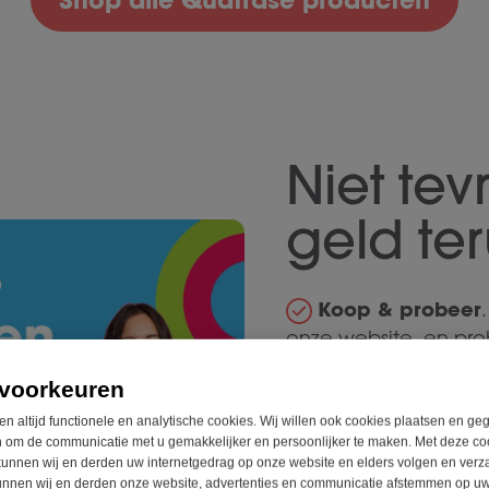
Shop alle Quatrase producten
Niet tev
geld te
Koop & probeer
onze website, en pr
maximaal 100 dagen 
voorkeuren
Ervaar het versch
conform de gebruiks
en altijd functionele en analytische cookies. Wij willen ook cookies plaatsen en g
 om de communicatie met u gemakkelijker en persoonlijker te maken. Met deze co
van onze dietisten
unnen wij en derden uw internetgedrag op onze website en elders volgen en verz
Niet tevreden, g
unnen wij en derden onze website, advertenties en communicatie afstemmen op u