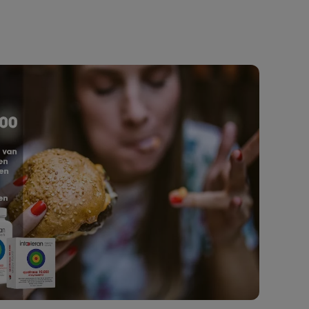
zeker aan te
pillen me
raden
het eten
waar ik n
tegen ka