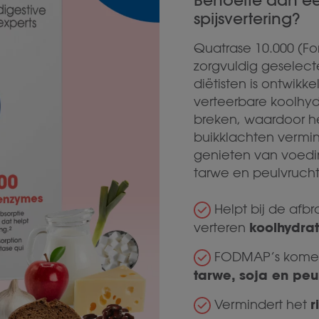
Behoefte aan ee
spijsvertering?
Quatrase 10.000 (Fo
zorgvuldig geselec
diëtisten is ontwik
verteerbare koolhyd
breken, waardoor he
buikklachten vermin
genieten van voeding 
tarwe en peulvruch
Helpt bij de afbr
koolhydra
verteren
FODMAP’s komen 
tarwe, soja en peu
r
Vermindert het