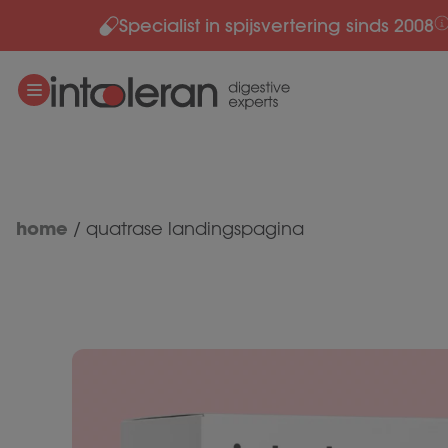
Specialist in spijsvertering sinds 2008
Meteen naar de content
home
/
quatrase landingspagina