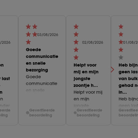
03/08/2026
/2026
02/08/2026
01/08/2
Goede
communicatie
en snelle
en
Helpt voor
Heb bij
bezorging
mij en mijn
geen las
Goede
 last
jongste
van buik
communicatie
e
zoontje h…
gehad n
en snelle
n
Helpt voor mij
in…
bezorging.
en
en mijn
Heb bijn
inder
jongste
geen las
ieerde
Geverifieerde
Geverifieerde
Geverifie
n de
zoontje heel
van buik
ling
beoordeling
beoordeling
beoordeli
n,
goed de
gehad n
is.
pilletjes.
inname
Hulpmiddeltje
van de