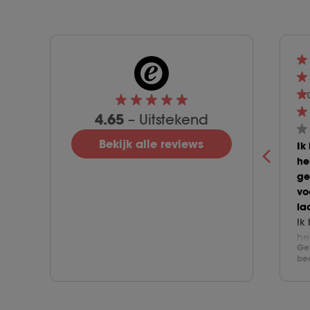
4.65
– Uitstekend
Bekijk alle reviews
Ik
he
ge
vo
la
Ik
he
Ge
ge
be
vo
la
ze