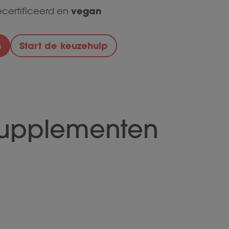
vegan
ecertificeerd en
n
Start de keuzehulp
supplementen
trase 5000
Quatrase 5000
sules
108 Capsules
peciale mix van
Speciale mix van