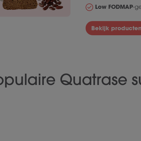
Low FODMAP
-g
Bekijk producte
opulaire Quatrase 
atrase
Fodmix (Quatrase
Qua
10.000)
36 Cap
108 Capsules
S