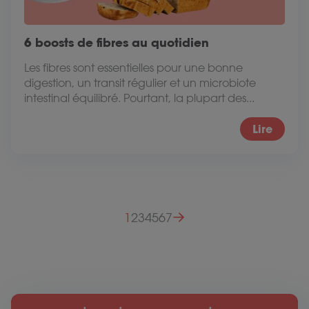
6 boosts de fibres au quotidien
Les fibres sont essentielles pour une bonne
digestion, un transit régulier et un microbiote
intestinal équilibré. Pourtant, la plupart des...
Lire
Pagination des publications
1
2
3
4
5
6
7