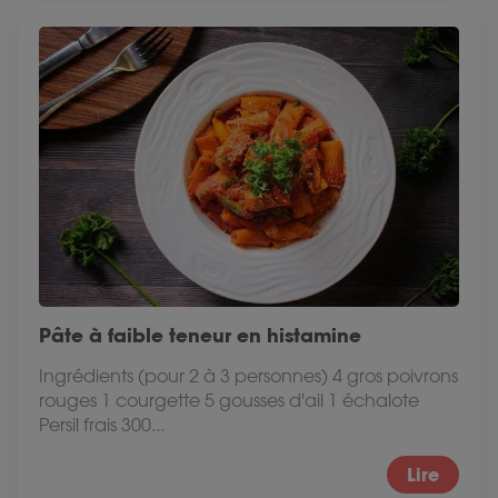
Pâte à faible teneur en histamine
Ingrédients (pour 2 à 3 personnes) 4 gros poivrons
rouges 1 courgette 5 gousses d'ail 1 échalote
Persil frais 300...
Lire