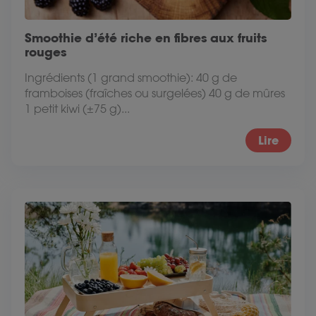
Smoothie d’été riche en fibres aux fruits
rouges
Ingrédients (1 grand smoothie): 40 g de
framboises (fraîches ou surgelées) 40 g de mûres
1 petit kiwi (±75 g)...
Lire