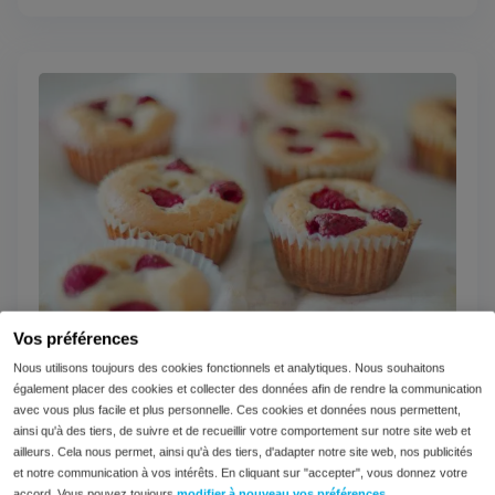
Vos préférences
Nous utilisons toujours des cookies fonctionnels et analytiques. Nous souhaitons
Muffins de la Saint-Valentin Low-FODMAP
également placer des cookies et collecter des données afin de rendre la communication
aux framboises
avec vous plus facile et plus personnelle. Ces cookies et données nous permettent,
ainsi qu'à des tiers, de suivre et de recueillir votre comportement sur notre site web et
Moelleux, légers et faciles à digérer. Ingrédients (8
ailleurs. Cela nous permet, ainsi qu'à des tiers, d'adapter notre site web, nos publicités
muffins) 120 g de yaourt sans lactose 60 ml de lait
et notre communication à vos intérêts. En cliquant sur "accepter", vous donnez votre
sans...
accord. Vous pouvez toujours
modifier à nouveau vos préférences
.